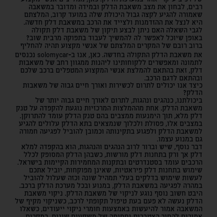
של רכיב עיקרי אחר במערכת הדלק. כאן, ממליצים אנשי מקצוע
רבים, לבחון את מצב משאבת הדלק ובמידה ומדובר במשאבה
שאמורה להגיע לקצה גבול היכולת שלה במועד קרוב, המלצתם
היא לנצל את ההזדמנות ולצייד את הרכב במשאבת דלק חדשה.
לגבי השאלה האם ניתן לבצע תיקון של משאבת דלק תקולה
באופן שיוכל לאפשר לה להמשיך לעבוד בתפוקה מרבית שוב?
ברוב רובם של המקרים המלצתם של אנשי מקצוע תהיה להחליף
את משאבת הדלק התקולה בחדשה. כאן, אנו ב-solomycar נכנסים
לתמונה ומאפשרים ללקוחותינו ליהנות ממגוון רחב של משאבות
דלק, זאת בהתאם להמלצת אנשי המקצוע המטפלים ברכב שלכם
ובהתאם לדגם הרכב.
כיצד אנו יכולים לתרום לכשירות ואורך חיים גבוה של משאבות
הדלק?
ביכולתנו, כנהגים ונהגות, לתרום לאורך חיים גבוה יותר של
משאבת הדלק. אחת מההמלצות המרכזיות נוגעת להקפדה על טנק
דלק מלא, תוך הימנעות ממצבים בהם טנק הדלק עומד להתרוקן.
במצבים אלו, פסולת ולכלוך שנמצאים בתא הדלק עלולים להגיע
למשאבת הדלק ולפגוע בתקינותה וכמובן להוביל לפגיעה חמורה
גם במנוע עצמו.
דבר נוסף, שיש וברור לרוב הנהגים והנהגות, הוא בהקפדה למלא
דלק אך ורק בתחנות דלק מורשות, כשבהן הדלק המסופק לכלל
הרכבים עומד בסטנדרטים ובתקנות המחמירות הקיימות בישראל.
שימוש בתחנות דלק פיראטיות, שאינן מפוקחות, יוביל אתכם
לעשות שימוש בדלקים בעלי תמהיל שונה וכזה שעלול להוביל
במהרה לפגיעה במשאבת הדלק, במנוע ובכל מערכת הדלק ברכב.
היבט חשוב נוסף נוגע לניקוי של משאבת הדלק. ניקוי משאבת
הדלק נעשה לא פעם בעת
טיפול תקופתי לרכב
, כשניקוי מקיף של
המשאבה אמור להיעשות באמצעות חומרי ניקוי ייעודים, כשאלו