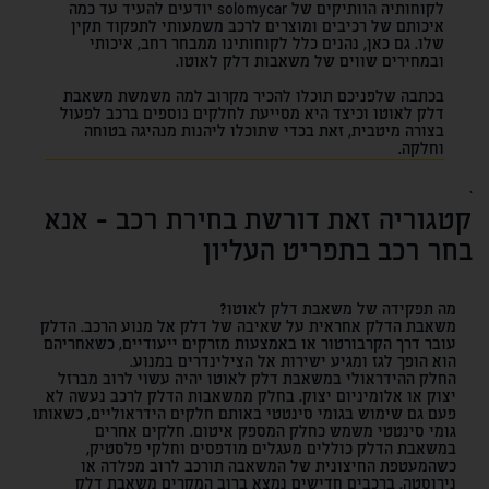
לקוחותיה הוותיקים של solomycar יודעים להעיד עד כמה
איכותם של רכיבים ומוצרים לרכב משמעותי לתפקוד תקין
שלו. גם כאן, נהנים כלל לקוחותינו ממבחר רחב, איכותי
ובמחירים שווים של משאבות דלק לאוטו.
בכתבה שלפניכם תוכלו להכיר מקרוב למה משמשת משאבת
דלק לאוטו וכיצד היא מסייעת לחלקים נוספים ברכב לפעול
בצורה מיטבית, זאת בכדי שתוכלו ליהנות מנהיגה בטוחה
וחלקה.
`
קטגוריה זאת דורשת בחירת רכב - אנא
בחר רכב בתפריט העליון
מה תפקידה של משאבת דלק לאוטו?
משאבת הדלק אחראית על שאיבה של דלק אל מנוע הרכב. הדלק
עובר דרך ה
קרבורטור
או באמצעות מזרקים ייעודיים, כשאחריהם
הוא הופך לגז ומגיע ישירות אל ה
צילינדרים
במנוע.
החלק ההידראולי במשאבת דלק לאוטו יהיה עשוי לרוב מברזל
יצוק או אלומיניום יצוק. בחלק ממשאבות הדלק לרכב נעשה לא
פעם גם שימוש בגומי סינטטי באותם חלקים הידראוליים, כשאותו
גומי סינטטי משמש כחלק המספק איטום. חלקים אחרים
במשאבת הדלק כוללים מעגלים מודפסים וחלקי פלסטיק,
כשהמעטפת החיצונית של המשאבה תורכב לרוב מפלדה או
נירוסטה. ברכבים חדישים נמצא ברוב המקרים משאבת דלק