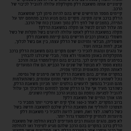
תוכלו להבחין במהרה בביצועים נמוכים של הרכב, כשבמקרים
קיצוניים אותה משאבת דלק מקולקלת עלולה להוביל לכיבוי של
הרכב.
קיימים מספר תרחישים שיש בהם להיות סימן לכך שמשאבת
הדלק ברכב אינה תקינה. מקרים בהם מנוע הרכב מתחמם יתר על
המידה, במצבים של לחץ דלק נמוך ואובדן כוח של הרכב.
מה עלול לגרום לכשל או תקלה במשאבת הדלק?
תקלה במשאבת הדלק לאוטו עלולה להיגרם בשל תקלות של כשל
חשמלי (באותן רכבים חדישים בהם קיימת משאבת דלק
חשמלית), מבלאי ומזיהום של הדלק עצמו, בין אם בשל לכלוך,
אבק, לחות גבוהה ועוד.
על נהגים ונהגות להכיר כי ישנם מקרים בהם משאבות הדלק ברכב
מתקלקלות באופן פתאומי ולא צפוי, מבלי שיכולנו להבחין
בסימנים מקדימים לכך. ברכבים בהם הקילומטרז' גבוה והרכב
נמצא מספר לא מבוטל של שנים על הכביש, הם אלו המועדים
לאותה תקלה פתאומית ובלתי צפויה.
במקרים אחרים, בהם משאבת הדלק תראה סימנים של גסיסה,
נוכל לשמוע רעשים - תחילה רעשי זמזום עמומים, כשהתעלמות
מהם תוביל בהמשך לרעשים בולטים יותר מכיוון משאבת הדלק,
כשהדבר מעיד אף על גז הדלק שהפך למזוהם ומלוכלך וכך עלול
להוביל לפגיעה נוספת גם במנוע הרכב וחלקיו השונים.
מהו אורך החיים של משאבת דלק?
ברוב המקרים, לאחר כ-160 אלף ק"מ יש סיכוי יותר מסביר כי
תצטרכו להחליף את משאבת הדלק שלכם למשאבה חדשה בשל
כשל כלשהו. לצד זאת, חשוב לדעת ולהכיר כי משאבות דלק
מיועדות להחזיק קילומטרז' גדול יותר.
לא פעם, נהגים ונהגות רבים מעדיפים לבצע החלפה של משאבת
הדלק ברכב במקרים בהם הרכב שלהם מגיע לטיפול ואו להחלפה