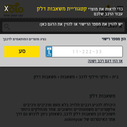
0
X
קטגוריית משאבות דלק
כדי לראות את מוצרי
עבור הרכב שלכם
יש להזין את מספר הרישוי או להזין את הדגם כאן:
הזן מספר רישוי
נציג מוצרים המותאמים לרכבך
סע
או הזן דגם רכב ושנה
בית
>
חלקי חילוף לרכב
>
משאבות
>
משאבות דלק
משאבות דלק
היכולת להניע רכבים תלויה בלא מעט מרכיבים ורכיבים
אלקטרוניים משמעותיים וחשובים. אחד מהחלקים היותר
חשובים הן משאבות דלק לרכב, כשאותן ניתן לרכוש גם דרך
אתר האינטרנט של solomycar.