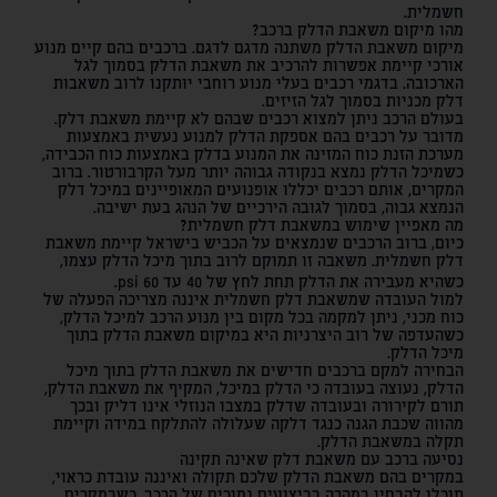
חשמלית.
מהו מיקום משאבת הדלק ברכב?
מיקום משאבת הדלק משתנה מדגם לדגם. ברכבים בהם קיים מנוע
אורכי קיימת אפשרות להרכיב את משאבת הדלק בסמוך ל
גל
הארכובה
. בדגמי רכבים בעלי מנוע רוחבי יותקנו לרוב משאבות
דלק מכניות בסמוך ל
גל הזיזים
.
בעולם הרכב ניתן למצוא רכבים שבהם לא קיימת משאבת דלק.
מדובר על רכבים בהם אספקת הדלק למנוע נעשית באמצעות
מערכת הזנת כוח המזינה את המנוע בדלק באמצעות כוח הכבידה,
כשמיכל הדלק נמצא בנקודה גבוהה יותר מעל הקרבורטור. ברוב
המקרים, אותם רכבים יכללו אופנועים המאופיינים במיכל דלק
הנמצא גבוה, בסמוך לגובה הירכיים של הנהג בעת ישיבה.
מה מאפיין שימוש במשאבת דלק חשמלית?
כיום, ברוב הרכבים שנמצאים על הכביש בישראל קיימת משאבת
דלק חשמלית. משאבה זו תמוקם לרוב בתוך מיכל הדלק עצמו,
כשהיא מעבירה את הדלק תחת לחץ של 40 עד 60 psi.
למול העובדה שמשאבת דלק חשמלית איננה מצריכה הפעלה של
כוח מכני, ניתן למקמה בכל מקום בין מנוע הרכב למיכל הדלק,
כשהעדפה של רוב היצרניות היא במיקום משאבת הדלק בתוך
מיכל הדלק.
הבחירה למקם ברכבים חדישים את משאבת הדלק בתוך מיכל
הדלק, נעוצה בעובדה כי הדלק במיכל, המקיף את משאבת הדלק,
תורם לקירורה ובעובדה שדלק במצבו הנוזלי אינו דליק ובכך
מהווה שכבת הגנה כנגד דלקה שעלולה להתלקח במידה וקיימת
תקלה במשאבת הדלק.
נסיעה ברכב עם משאבת דלק שאינה תקינה
במקרים בהם משאבת הדלק שלכם תקולה ואיננה עובדת כראוי,