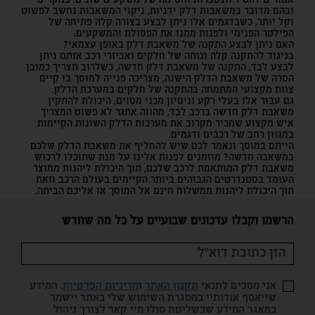
אמורים להסיר הצטברות וחסימה של משקעים שונים. במקרים
ובהם מדובר במשאבות דלק ידניות, ניקוי המשאבות נחשב לפשוט
וקל יותר, כשבדגמים אלו ניתן לבצע בצורה קלה פתיחה של
הפילטר הפנימי ולפנות ממנו את הפסולת והמשקעים.
האם ניתן לבצע התקנה של משאבת דלק באופן עצמאי?
בניגוד להתקנה קלה ונוחה של חלקים ואביזרי רכב אותם ניתן
לבצע לבד, התקנה של משאבת דלק חדשה, כשלרוב תצריך כמובן
הסרה של משאבת הדלק הישנה, מצריכה פנייה למוסך בו קיים
צוות מקצועי המתמחה בהתקנה של חלקים במערכת הדלק.
גם עבור אלו בעלי רקע וניסיון מכני מסוים, היכולת להתקין
משאבת דלק חדשה ברכב לבד, מהווה אתגר לא פשוט המצריך
איש מקצוע שמכיר מקרוב את מערכות הדלק השונות הקיימות
במגוון רחב של רכבים ודגמים.
הייתם במוסך ונאמר לכם שיש להחליף את משאבת הדלק שלכם
במשאבה חדשה? מוזמנים לפנות אלינו על מנת שתוכלו לרכוש
משאבת דלק המותאמת לרכב שלכם, תוך היכולת ליהנות ממוצר
העומד בסטנדרטים הגבוהים ביותר הקיימים בעולם הרכב וזאת
תוך היכולת ליהנות ממשלוח חינם אל המוסך או אליכם הביתה.
הרשמו וקבלו עדכונים שבועיים על כל מה שחדש
אני מסכים לתנאי
תקנון האתר
ו
מדיניות הפרטיות
. המידע
שייאסף אודותיי במסגרת השימוש שלי באתר יישמר
במאגר המידע שבשליטת סולו מיי קאר לצורך ניהול