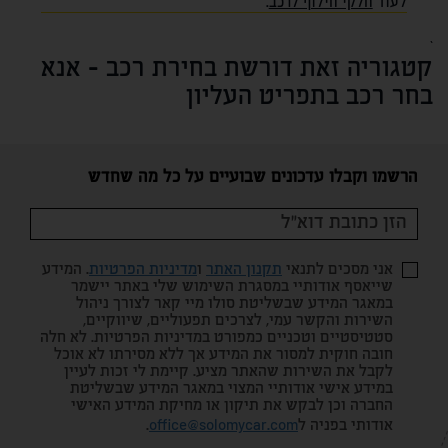
לעוד
חלקי חילוף לרכב
.
`
קטגוריה זאת דורשת בחירת רכב - אנא
בחר רכב בתפריט העליון
הרשמו וקבלו עדכונים שבועיים על כל מה שחדש
אני מסכים לתנאי
תקנון האתר
ו
מדיניות הפרטיות
. המידע
שייאסף אודותיי במסגרת השימוש שלי באתר יישמר
במאגר המידע שבשליטת סולו מיי קאר לצורך ניהול
השירות והקשר עמי, לצרכים תפעוליים, שיווקיים,
סטטיסטיים וטכניים כמפורט במדיניות הפרטיות. לא חלה
חובה חוקית למסור את המידע אך ללא מסירתו לא אוכל
לקבל את השירות שהאתר מציע. קיימת לי זכות לעיין
במידע אישי אודותיי המצוי במאגר המידע שבשליטת
החברה וכן לבקש את תיקון או מחיקת המידע האישי
אודותי בפניה ל
office@solomycar.com
.