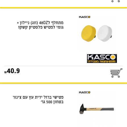
מתחלף ל48OZ (זוג) ניילון +
גומי לפטיש פלסטיק קשקו
40.9
פטישי ברזל ידית עץ עם צינור
בטחון 500 גר‘