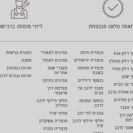
אמה מלאה מובטחת
ליווי מומחה ברכישה
פנצ'ריה חיפה
צמיגים לאאודי
הצהרת נגישות
דלק K44
פנצ'ריה ירושלים
צמיגים לאופל
תקנון
ף דלק מומלץ
פנצ'ריה פתוחה
מצברי שנפ
חגיגת כנפוצון
 דלק מחיר
בשבת
אחריות
חגיגת גגונים לרכב
ף שמן
בוסטר לילדים
צמיגים בחיפה
 עד הבית
מצבר לרכב עד
מצלמת דרך
ת אזהרה ברכב
הבית
שיאומי
ון צמיגים
בוסטר התנעה
חלקי חילוף לרכב
לרכב
בחולון
ר מצבר
גגונים לפי רכב
צמיגי טויו
מת דרך
לצת
חלקי חילוף לרכב
פנצ'ריה אשקלון
קיה
טור לרכב
פנצ'ריה נתניה