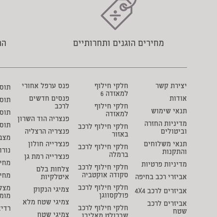
מחירים הוגנים ותחרותיים
הת
יצירת קשר
חלקי חילוף
פנס ערפל אחורי
תוסף 
למאזדה 6
אודות
פנסים חדשים
תוס
חלקי חילוף
לרכב
תנאי שימוש
תוסף
למאזדה
פנצריה הוד השרון
מדיניות החזרה
תוס
חלקי חילוף לרכב
וביטולים
פנצ'ריה הרצליה
באזור
מצבר
תנאי משלוחים
פנצ'רייה חולון
חלקי חילוף לרכב
נורו
והתקנות
ברמלה
פנצ'רייה רמת גן
מחיר
מדיניות פרטיות
חלקי חילוף לרכב
צלחות בלם
סקודה אוקטביה
מחי
אביזרי רכב בחיפה
איטלקיות
חלקי חילוף לרכב
מצל
צמיגי הנקוק
אביזרים לרכב 4X4
פולקסווגן
מומ
צמיגי שטח מלא
אביזרים לרכב
חלקי חילוף לרכב
רדיא
שטח
צמיגי שטח
שברולט מאליבו