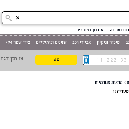
ות ומכירה
אינדקס מוסכים
ב
טיפוח וניקיון
אביזרי רכב
שמנים וכימיקלים
ציוד שטח 4X4
או הזן דגם 
סע
ם
>
מראות פנורמיות
גוריה זו