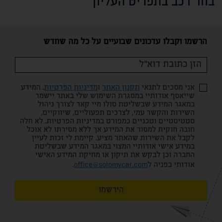
בחר רכב בתפריט העליון
הרשמו וקבלו עדכונים שבועיים על כל מה שחדש
אני מסכים לתנאי
תקנון האתר
ו
מדיניות הפרטיות
. המידע
שייאסף אודותיי במסגרת השימוש שלי באתר יישמר
במאגר המידע שבשליטת סולו מיי קאר לצורך ניהול
השירות והקשר עמי, לצרכים תפעוליים, שיווקיים,
סטטיסטיים וטכניים כמפורט במדיניות הפרטיות. לא חלה
חובה חוקית למסור את המידע אך ללא מסירתו לא אוכל
לקבל את השירות שהאתר מציע. קיימת לי זכות לעיין
במידע אישי אודותיי המצוי במאגר המידע שבשליטת
החברה וכן לבקש את תיקון או מחיקת המידע האישי
אודותי בפניה ל
office@solomycar.com
.
הירשמו