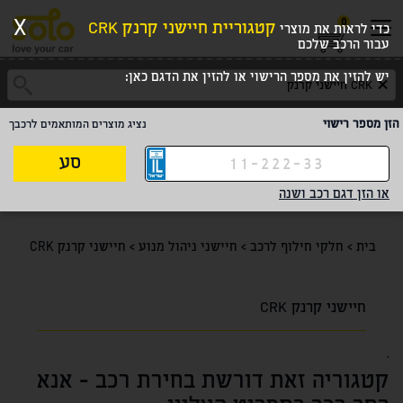
0
X
קטגוריית חיישני קרנק CRK
כדי לראות את מוצרי
עבור הרכב שלכם
יש להזין את מספר הרישוי או להזין את הדגם כאן:
הזן מספר רישוי
נציג מוצרים המותאמים לרכבך
סע
או הזן דגם רכב ושנה
בית
>
חלקי חילוף לרכב
>
חיישני ניהול מנוע
>
חיישני קרנק CRK
חיישני קרנק CRK
`
קטגוריה זאת דורשת בחירת רכב - אנא