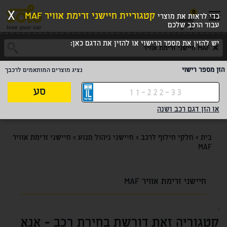
0
X
קטגוריית חיישני זרימת אוויר MAF
כדי לראות את מוצרי
עבור הרכב שלכם
יש להזין את מספר הרישוי או להזין את הדגם כאן:
הזן מספר רישוי
נציג מוצרים המותאמים לרכבך
סע
או הזן דגם רכב ושנה
בית
>
חלקי חילוף לרכב
>
חיישני ניהול מנוע
>
חיישני זרימת אוויר
MAF
חיישני זרימת אוויר MAF
`
קטגוריה זאת דורשת בחירת רכב - אנא