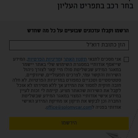
בחר רכב בתפריט העליון
הרשמו וקבלו עדכונים שבועיים על כל מה שחדש
אני מסכים לתנאי
תקנון האתר
ו
מדיניות הפרטיות
. המידע
שייאסף אודותיי במסגרת השימוש שלי באתר יישמר
במאגר המידע שבשליטת סולו מיי קאר לצורך ניהול
השירות והקשר עמי, לצרכים תפעוליים, שיווקיים,
סטטיסטיים וטכניים כמפורט במדיניות הפרטיות. לא חלה
חובה חוקית למסור את המידע אך ללא מסירתו לא אוכל
לקבל את השירות שהאתר מציע. קיימת לי זכות לעיין
במידע אישי אודותיי המצוי במאגר המידע שבשליטת
החברה וכן לבקש את תיקון או מחיקת המידע האישי
אודותי בפניה ל
office@solomycar.com
.
הירשמו