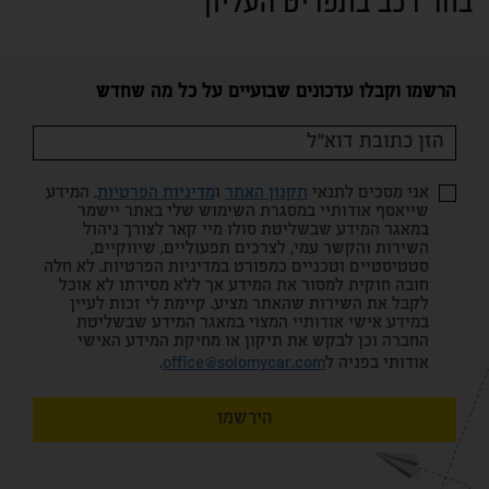
בחר רכב בתפריט העליון
הרשמו וקבלו עדכונים שבועיים על כל מה שחדש
אני מסכים לתנאי
תקנון האתר
ו
מדיניות הפרטיות
. המידע
שייאסף אודותיי במסגרת השימוש שלי באתר יישמר
במאגר המידע שבשליטת סולו מיי קאר לצורך ניהול
השירות והקשר עמי, לצרכים תפעוליים, שיווקיים,
סטטיסטיים וטכניים כמפורט במדיניות הפרטיות. לא חלה
חובה חוקית למסור את המידע אך ללא מסירתו לא אוכל
לקבל את השירות שהאתר מציע. קיימת לי זכות לעיין
במידע אישי אודותיי המצוי במאגר המידע שבשליטת
החברה וכן לבקש את תיקון או מחיקת המידע האישי
אודותי בפניה ל
office@solomycar.com
.
הירשמו