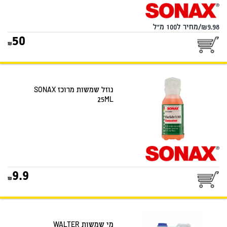
9.98/מחיר ל100 מ"ל
50
נוזל שמשות מרוכז SONAX
25ML
9.9
מי שמשות WALTER