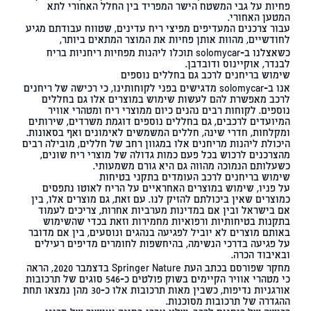
פחיות על גבי המשטח הישר המפריד בין החלל האחורי לתא
המטען האחורי.
עבור צרכנים המעדיפים מפיצי ריח עדינים, שטווח עבודתם מגיע
לחודשיים, מהוות אותן פחיות את המוצר המתאים ביותר,
כשאצלנו ב-solomycar תוכלו ליהנות מפחיות ריחניות בריח
לבנדר
,
אוקיינוס
ו
דובדבן
.
שימוש בריחנים לרכב גם בחללים נוספים
אנו ב-solomycar מדגישים בפני לקוחותינו, כי רכישה של ריחנים
לרכב מאפשרת להם לעשות שימוש במוצרים אלו גם בחללים
נוספים. לקוחות רבים נהנים כיום ממוצרי ריח ומטהרי אוויר
המיועדים לרכבים, גם בחללים נוספים דוגמת משרדים, שירותים
ומקלחות, חדרי שינה, חללים המשמשים לאימונים ואף בסאונות.
היכולת ליהנות מריחנים אלו במגוון רחב של חללים, מובילה רבים
מהצרכנים לרכוש בכל פעם כמות גדולה של מוצרי ריח שונים,
כשעלותם הנמוכה מהווה גם היא גורם משמעותי.
שימוש בריחנים לרכב העומדים בתקני בטיחות
על פניו, שימוש במוצרים האחראיים על הריח לאוטו נתפסים
כמוצרים שאין ביכולתם להזיק לנו. עם זאת, גם מוצרים אלו, בין
אם בישראל ובין אם במדינות מערביות אחרות, צריכים לעמוד
בתקנות בטיחותיות ורפואיות מחמירות וזאת בכדי שהשימוש
באותם מוצרים לא יוביל לפגיעה בנהגים ונוסעים, בין אם מדובר
על פגיעה בדרכי הנשימה, בהיחשפות לחומרים מדיפים רעילים
ובאיבוד הכרה.
מחקר שפורסם בכתב העת Springer Nature בדצמבר 2020
, הראה
כי מטהרי אוויר הקיימים בשוק פולטים כ-546 סוגים של תרכובות
אורגניות נדיפות, כשבין מאות תרכובות אלו כ-30 מהן נמצאו תחת
ההגדרה של תרכובות מסוכנות.