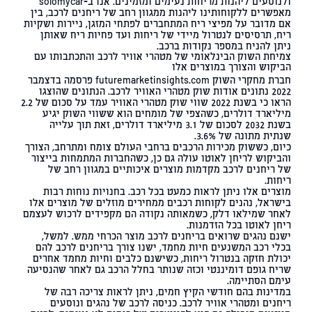
ולנוסעים ליהנות מריחות נעימים ומזמינים. אנו ב-
solomycar
מאפשרים ללקוחותינו ליהנות ממגוון רחב של ריחנים לרכב, בין
אם מדובר על מפיצי ריח המתחברים לפתחי המזגן, ניירות ושקיות
ריח, תרסיסים לנטרול מיידי של ריחות ועד פחיות ריח שאותן
ניתן להניח במספר נקודות ברכב.
צמיחת השוק הבינלאומי של מטהרי אוויר לרכב והתכתבותו עם
הביקוש והצורך במוצרים אלו
חברת מחקרי השוק futuremarketinsights.com פרסמה בדצמבר
2022
נתונים אודות שוק מטהרי האוויר לרכב
. הנתונים שהוצגו
הראו כי בשנת 2022 שווי שוק מטהרי האוויר עמד על סכום של 2.2
מיליארד דולרים, כשהצפי של מומחים הוא ששווי השוק יגיע
בשנת 2032 לסכום של 3.1 מיליארד דולרים, זאת תוך עלייה
שנתית מתונה של 3.6%.
כיום, כששוק מכירות הרכבים ברחבי העולם צומח ומתרחב, הצורך
והביקוש לריחן לאוטו עולה גם כן, כשהחברות המתמחות בייצור
של ריחנים לרכב מקדמות מוצרים איכותיים במגוון רחב של
דואר שליחים
ריחות.
מוצרים אלו ניתן לראות כמעט בכל רכב. בחנויות נוחות רבות
בישראל, נהנים לקוחות רכבים ממחירים מוזלים של מוצרים אלו
לאחר שמילאו דלק, כשמאותה נקודה הם מקפידים לרכוש לעצמם
ריחן לאוטו בכל הזדמנות.
ישנם נהגים שרואים בריחנים לרכב מוצר הכרחי ממש. למשל,
בכלי רכב המשנעים חיות מחמד, ישנו צורך בריחנים לרכב להם
יכולת חזקה בנטרול ריחות, כשישנם כלבים וחיות מחמד אחרים
שריח גופם דומיננטי וכזה שנותר בחלל הרכב גם לאחר שהנסיעה
עימם הסתיימה.
במדינות בהם חודשי הקיץ חמים, ניתן לראות צריכה רבה של
ריחנים ומטהרי אוויר לרכב. כניסה לרכב של נהגים ונוסעים