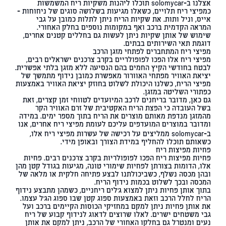
אצלנו ב-solomycar תוכלו ליהנות משקיות ריח המשמשות
כמפיצי ריח תלויים, כשאלו מגיעות בשלושה סוגים של ניחוחות –
אייס
,
וניל
ו
תות
. את שקיות הריח ניתן לתלות כמובן על גבי
המראה הקדמית ברכב ואף במקומות נוספים בחלק האחורי.
שימוש של אותן שקיות ניתן לעשות גם בחללים קטנים אחרים,
דוגמת תאי השירותים בבתים.
מפיצי ריח המתחברים לפתחי מזגן הרכב
מפיצי ריח אלו הפכו לפופולריים בקרב צרכנים ישראלים רבים,
לבטח בחודשי הקיץ החמים בהם הנסיעה ללא מזגן בלתי אפשרית.
יציאת האוויר מפתחי האוורור מאפשרת כמובן נידוף מתמשך של
מפיצי הריח, כשלנו היכולת לשלוט בחוזק יציאת האוויר באמצעות
כפתורי השליטה במזגן.
גם כאן, מדובר בריחנים לרכב המיועדים לטווחי זמן קצרים, זאת
בשל העובדה כי הפצת הריח האקטיבית של זרם האוויר הקר
מהמזגן מנדפת מאותם מוצרים את הריח בתוך מספר ימים. במידה
ומדובר במוצרים המועדפים עליכם לעומת מפיצי ריח אחרים, אנו
ב-solomycar ממליצים על רכישה של עשרות מפיצי ריח אלו,
כשאותם תוכלו להחליף במידת הצורך ובאופן מידי.
פחיות מפיצות ריח
פחיות מפיצות ריח הפכו לפופולריות בקרב צרכנים רבים. פחיות
אלו, הדומות בצורתן לפחיות שימורי טונה, מגיעות בגודל קטן מהן
ובהן מכסה נשלף, כשביכולתנו לבצע פתיחה חלקית או מלאה של
המכסה ובכך לשלוט בכמות נידוף הריח.
בתוך אותן פחיות ניתן למצוא ג'לים ריחניים, כשמהן מתבצע נידוף
הריח לחלל הרכב וזאת באמצעות ספוג קטן שבו ספוג הג'ל עצמו.
את אותן פחיות ניתן למקם במחזיקי הכוסות הקיימים ברכב ועל
גבי משטחים ישרים. לאלו שרוצים לדאוג לנידוף קבוע של ריח
נעים ומנטרל גם בחלקו האחורי של הרכב, ניתן למקם את אותן