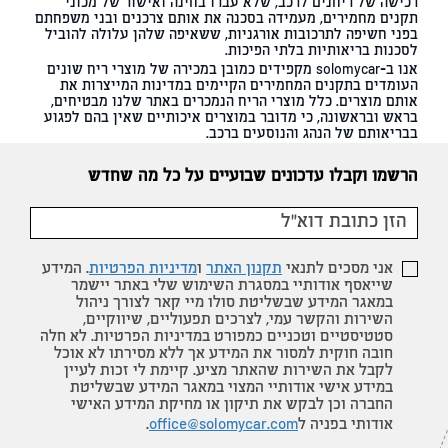
רכישה של ריחנים לרכב, שלא עברו בחינה ואישור של מכוני
תקנים מחמירים, מעמידה בסכנה את אותם צרכנים ובני משפחתם
בפני חשיפה לתרכובות אורגניות, ששאיפה שלהן עלולה להוביל
לסכנות בריאותיות בלתי הפיכות.
אנו ב-solomycar מקפידים כמובן במכירה של מוצרי ריח שונים
העומדים בתקנים המחמירים הקיימים במדינות המייצרות את
אותם מוצרים. כלל מוצרי הריח הנמכרים באתר שלנו מבטיחים,
בראש ובראשונה, כי מדובר במוצרים איכותיים שאין בהם לפגוע
בבריאותם של הנהג והנוסעים ברכב.
הרשמו וקבלו עדכונים שבועיים על כל מה שחדש
אני מסכים לתנאי
תקנון האתר
ו
מדיניות הפרטיות
. המידע
שייאסף אודותיי במסגרת השימוש שלי באתר יישמר
במאגר המידע שבשליטת סולו מיי קאר לצורך ניהול
השירות והקשר עמי, לצרכים תפעוליים, שיווקיים,
סטטיסטיים וטכניים כמפורט במדיניות הפרטיות. לא חלה
חובה חוקית למסור את המידע אך ללא מסירתו לא אוכל
לקבל את השירות שהאתר מציע. קיימת לי זכות לעיין
במידע אישי אודותיי המצוי במאגר המידע שבשליטת
החברה וכן לבקש את תיקון או מחיקת המידע האישי
אודותי בפניה ל
office@solomycar.com
.