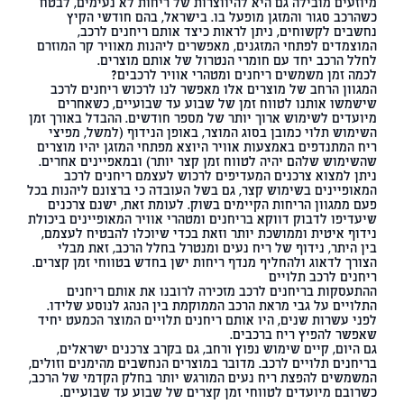
מיוזעים מובילה גם היא להיווצרות של ריחות לא נעימים, לבטח
כשהרכב סגור והמזגן מופעל בו. בישראל, בהם חודשי הקיץ
נחשבים לקשוחים, ניתן לראות כיצד אותם ריחנים לרכב,
המוצמדים לפתחי המזגנים, מאפשרים ליהנות מאוויר קר המוזרם
לחלל הרכב יחד עם חומרי הנטרול של אותם מוצרים.
לכמה זמן משמשים ריחנים ומטהרי אוויר לרכבים?
המגוון הרחב של מוצרים אלו מאפשר לנו לרכוש ריחנים לרכב
שישמשו אותנו לטווח זמן של שבוע עד שבועיים, כשאחרים
מיועדים לשימוש ארוך יותר של מספר חודשים. ההבדל באורך זמן
השימוש תלוי כמובן בסוג המוצר, באופן הנידוף (למשל, מפיצי
ריח המתנדפים באמצעות אוויר היוצא מפתחי המזגן יהיו מוצרים
שהשימוש שלהם יהיה לטווח זמן קצר יותר) ובמאפיינים אחרים.
ניתן למצוא צרכנים המעדיפים לרכוש לעצמם ריחנים לרכב
המאופיינים בשימוש קצר, גם בשל העובדה כי ברצונם ליהנות בכל
פעם ממגוון הריחות הקיימים בשוק. לעומת זאת, ישנם צרכנים
שיעדיפו לדבוק דווקא בריחנים ומטהרי אוויר המאופיינים ביכולת
נידוף איטית וממושכת יותר וזאת בכדי שיוכלו להבטיח לעצמם,
בין היתר, נידוף של ריח נעים ומנטרל בחלל הרכב, זאת מבלי
הצורך לדאוג ולהחליף מנדף ריחות ישן בחדש בטווחי זמן קצרים.
ריחנים לרכב תלויים
ההתעסקות בריחנים לרכב מזכירה לרובנו את אותם ריחנים
התלויים על גבי מראת הרכב הממוקמת בין הנהג לנוסע שלידו.
לפני עשרות שנים, היו אותם ריחנים תלויים המוצר הכמעט יחיד
שאפשר להפיץ ריח ברכבים.
גם היום, קיים שימוש נפוץ ורחב, גם בקרב צרכנים ישראלים,
בריחנים תלויים לרכב. מדובר במוצרים הנחשבים מהימנים וזולים,
המשמשים להפצת ריח נעים המורגש יותר בחלק הקדמי של הרכב,
כשרובם מיועדים לטווחי זמן קצרים של שבוע עד שבועיים.