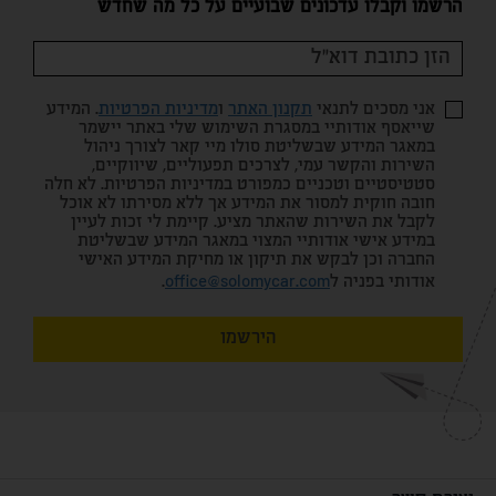
הרשמו וקבלו עדכונים שבועיים על כל מה שחדש
אני מסכים לתנאי
תקנון האתר
ו
מדיניות הפרטיות
. המידע
שייאסף אודותיי במסגרת השימוש שלי באתר יישמר
במאגר המידע שבשליטת סולו מיי קאר לצורך ניהול
השירות והקשר עמי, לצרכים תפעוליים, שיווקיים,
סטטיסטיים וטכניים כמפורט במדיניות הפרטיות. לא חלה
חובה חוקית למסור את המידע אך ללא מסירתו לא אוכל
לקבל את השירות שהאתר מציע. קיימת לי זכות לעיין
במידע אישי אודותיי המצוי במאגר המידע שבשליטת
החברה וכן לבקש את תיקון או מחיקת המידע האישי
אודותי בפניה ל
office@solomycar.com
.
הירשמו