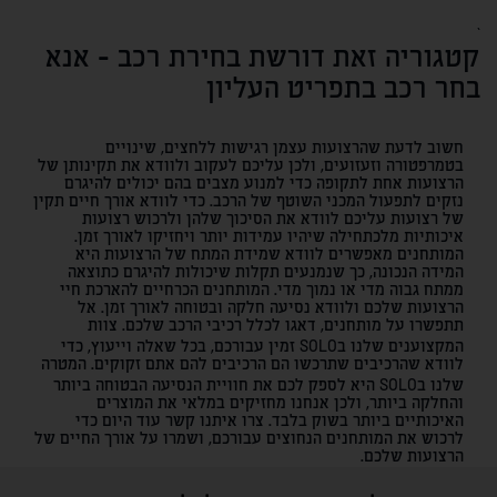
`
קטגוריה זאת דורשת בחירת רכב - אנא
בחר רכב בתפריט העליון
חשוב לדעת שהרצועות עצמן רגישות ללחצים, שינויים
בטמרפטורה וזעזועים, ולכן עליכם לעקוב ולוודא את תקינותן של
הרצועות אחת לתקופה כדי למנוע מצבים בהם יכולים להיגרם
נזקים לתפעול המכני השוטף של הרכב. כדי לוודא אורך חיים תקין
של רצועות עליכם לוודא את הסיכוך שלהן ולרכוש רצועות
איכותיות מלכתחילה שיהיו עמידות יותר ויחזיקו לאורך זמן.
המותחנים מאפשרים לוודא שמידת המתח של הרצועות היא
המידה הנכונה, כך שנמנעים תקלות שיכולות להיגרם כתוצאה
ממתח גבוה מדי או נמוך מדי. המותחנים הכרחיים להארכת חיי
הרצועות שלכם ולוודא נסיעה חלקה ובטוחה לאורך זמן. אל
תתפשרו על מותחנים, דאגו לכלל רכיבי הרכב שלכם. צוות
המקצוענים שלנו בSOLO זמין עבורכם, בכל שאלה וייעוץ, כדי
לוודא שהרכיבים שתרכשו הם הרכיבים להם אתם זקוקים. המטרה
שלנו בSOLO היא לספק לכם את חוויית הנסיעה הבטוחה ביותר
והחלקה ביותר, ולכן אנחנו מחזיקים במלאי את המוצרים
האיכותיים ביותר בשוק בלבד. צרו איתנו קשר עוד היום כדי
לרכוש את המותחנים הנחוצים עבורכם, ושמרו על אורך החיים של
הרצועות שלכם.