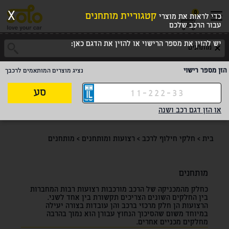
0
X
קטגוריית מותחנים
כדי לראות את מוצרי
עבור הרכב שלכם
יש להזין את מספר הרישוי או להזין את הדגם כאן:
הזן מספר רישוי
נציג מוצרים המותאמים לרכבך
סע
או הזן דגם רכב ושנה
בית
>
חלקי חילוף לרכב
>
רצועות ומותחנים
>
מותחנים
מותחנים
כחלק מהמכניקה של הרכב מורכבות רצועות רבות המחברות
בין החלקים השונים הצריכים תקשורת בין אחד לשני.
הרצועות הן חלק מרכזי ברכב והן עובדות בצורה יעילה
במיוחד משום שהסיכוך הנחוץ עבורן הוא נמוך בהרבה
מחלקים מכניים אחרים.