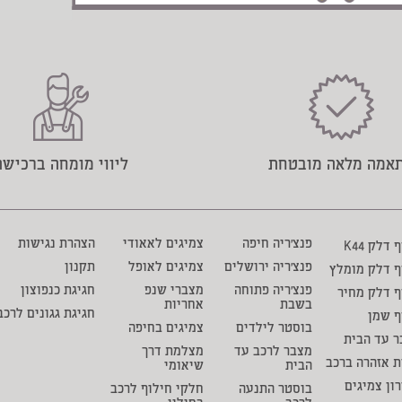
אמה מלאה מובטחת
ליווי מומחה ברכישה
פנצ'ריה חיפה
צמיגים לאאודי
הצהרת נגישות
דלק K44
פנצ'ריה ירושלים
צמיגים לאופל
תקנון
ף דלק מומלץ
פנצ'ריה פתוחה
מצברי שנפ
חגיגת כנפוצון
 דלק מחיר
בשבת
אחריות
חגיגת גגונים לרכב
ף שמן
בוסטר לילדים
צמיגים בחיפה
 עד הבית
מצבר לרכב עד
מצלמת דרך
ת אזהרה ברכב
הבית
שיאומי
ון צמיגים
בוסטר התנעה
חלקי חילוף לרכב