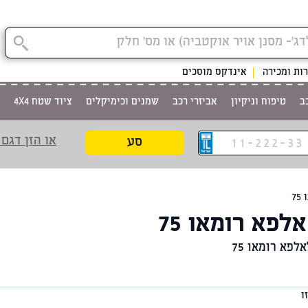
ות ומכירה
אינדקס מוסכים
ב
טיפוח וניקיון
אביזרי רכב
שמנים וכימיקלים
ציוד שטח 4X4
או הזן דגם 
סע
7
לפא רומאו 75
לפא רומאו 75
ו