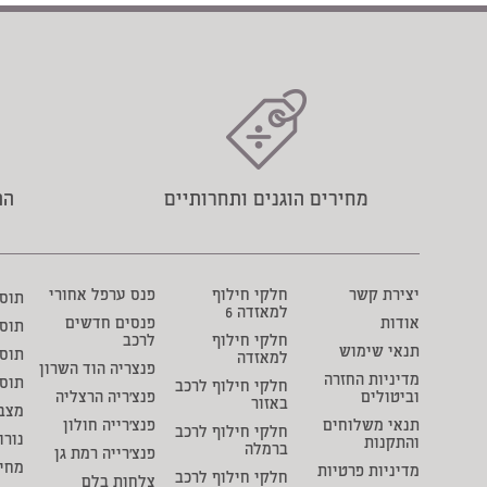
מחירים הוגנים ותחרותיים
הת
יצירת קשר
חלקי חילוף
פנס ערפל אחורי
תוסף 
למאזדה 6
אודות
פנסים חדשים
תוס
חלקי חילוף
לרכב
תנאי שימוש
תוסף
למאזדה
פנצריה הוד השרון
מדיניות החזרה
תוס
חלקי חילוף לרכב
וביטולים
פנצ'ריה הרצליה
באזור
מצבר
תנאי משלוחים
פנצ'רייה חולון
חלקי חילוף לרכב
נורו
והתקנות
ברמלה
פנצ'רייה רמת גן
מחיר
מדיניות פרטיות
חלקי חילוף לרכב
צלחות בלם