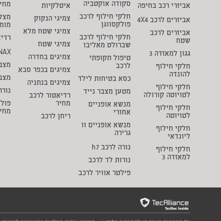
סקודה אוקטביה
מחי
אביזרי רכב בחיפה
איטלקיות
חלקי חילוף לרכב
מצל
צמיגי הנקוק
אביזרים לרכב 4X4
פולקסווגן
מומ
צמיגי שטח מלא
אביזרים לרכב
חלקי חילוף לרכב
רדיא
שטח
צמיגי שטח
שברולט מאליבו
NAX
גגון למאזדה 3
צמיגים בחדרה
טיפול תקופתי
מצבר
לרכב
חלקי חילוף
צמיגים בכפר סבא
להונדה
מצב
כסא בטיחות לילד
צמיגים בנתניה
חלקי חילוף
נורה
מטען מצבר נייד
לטויוטה קורולה
רדיאטור לרכב
מחיר
פולי
מנשא אופניים
חלקי חילוף
מחי
אחורי
לטויוטה
ריחן לרכב
מנשא אופניים וו
חלקי חילוף
גרירה
ליונדאי
נורה לרכב h7
חלקי חילוף
למאזדה 3
נורות לד לרכב
פילטר אוויר לרכב