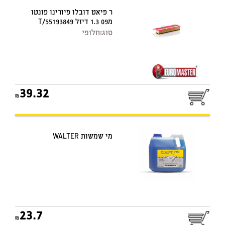
ר פיאט דובלו פיורינו פונטו
מ09 1.3 דיזל 55193849/T
סוג:
חלופי
39.32
מי שמשות WALTER
23.7