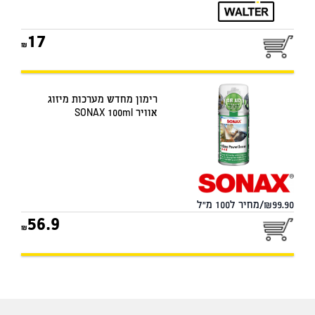
17
רימון מחדש מערכות מיזוג
אוויר SONAX 100ml
99.90/מחיר ל100 מ"ל
56.9