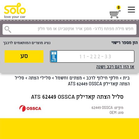
0
קטגוריית
הזן מספר רישוי
נציג מוצרים המותאמים לרכבך
סע
או הזן דגם רכב ושנה
בית
>
חלקי חילוף לרכב
>
מצתים וחשמל
>
סלילי הצתה
>
סליל
הצתה קאדילק ATS 62449 OSSCA
סליל הצתה קאדילק ATS 62449 OSSCA
מק"ט:
62449 OSSCA
סוג:
OEM