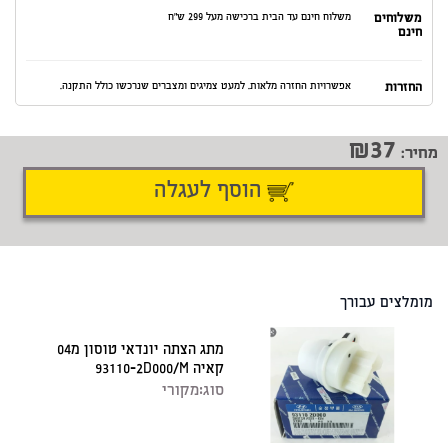
משלוחים
משלוח חינם עד הבית ברכישה מעל 299 ש"ח
חינם
החזרות
אפשרויות החזרה מלאות. למעט צמיגים ומצברים שנרכשו כולל התקנה.
37
מחיר:
הוסף לעגלה
דיווח על טעות
שתף
מומלצים עבורך
מתג הצתה יונדאי טוסון מ04
קאיה 93110-2D000/M
סוג:
מקורי