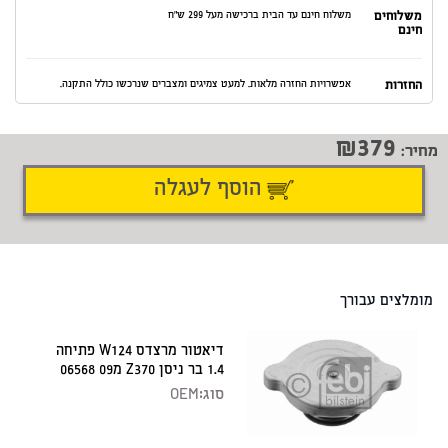
משלוחים
משלוח חינם עד הבית ברכישה מעל 299 ש"ח
חינם
החזרות
אפשרויות החזרה מלאות. למעט צמיגים ומצברים שנרכשו כולל התקנה.
379
מחיר:
הוסף לעגלה
דיווח על טעות
שתף
מומלצים עבורך
דיאטור מרצדס W124 פתיחה
1.4 בר ניסן Z370 מ09 06568
סוג:
OEM