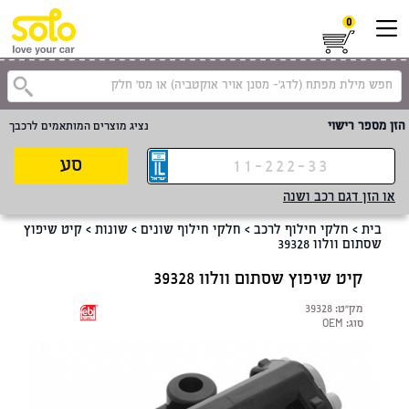
0
הזן מספר רישוי
נציג מוצרים המותאמים לרכבך
סע
או הזן דגם רכב ושנה
בית
>
חלקי חילוף לרכב
>
חלקי חילוף שונים
>
שונות
>
קיט שיפוץ
שסתום וולוו 39328
קיט שיפוץ שסתום וולוו 39328
מק"ט:
39328
סוג:
OEM