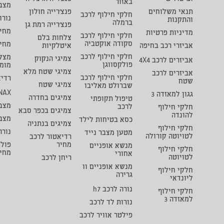
באזור
מצבר
תנאי משלוחים
פנצ'רייה חולון
חלקי חילוף לרכב
נורו
והתקנות
ברמלה
פנצ'רייה רמת גן
מחיר
מדיניות פרטיות
חלקי חילוף לרכב
צלחות בלם
סקודה אוקטביה
מחי
אביזרי רכב בחיפה
איטלקיות
חלקי חילוף לרכב
מצל
צמיגי הנקוק
אביזרים לרכב 4X4
פולקסווגן
מומ
צמיגי שטח מלא
אביזרים לרכב
חלקי חילוף לרכב
רדיא
שטח
צמיגי שטח
שברולט מאליבו
NAX
גגון למאזדה 3
צמיגים בחדרה
טיפול תקופתי
מצבר
לרכב
חלקי חילוף
צמיגים בכפר סבא
להונדה
מצב
כסא בטיחות לילד
צמיגים בנתניה
חלקי חילוף
נורה
מטען מצבר נייד
לטויוטה קורולה
רדיאטור לרכב
מחיר
פולי
מנשא אופניים
חלקי חילוף
מחי
אחורי
לטויוטה
ריחן לרכב
מנשא אופניים וו
חלקי חילוף
גרירה
ליונדאי
נורה לרכב h7
חלקי חילוף
למאזדה 3
נורות לד לרכב
פילטר אוויר לרכב