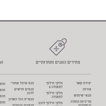
מחירים הוגנים ותחרותיים
הת
יצירת קשר
חלקי חילוף
פנס ערפל אחורי
תוסף 
למאזדה 6
אודות
פנסים חדשים
תוס
חלקי חילוף
לרכב
תנאי שימוש
תוסף
למאזדה
פנצריה הוד השרון
מדיניות החזרה
תוס
חלקי חילוף לרכב
וביטולים
פנצ'ריה הרצליה