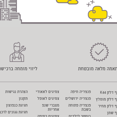
אמה מלאה מובטחת
ליווי מומחה ברכישה
פנצ'ריה חיפה
צמיגים לאאודי
הצהרת נגישות
דלק K44
פנצ'ריה ירושלים
צמיגים לאופל
תקנון
ף דלק מומלץ
פנצ'ריה פתוחה
מצברי שנפ
חגיגת כנפוצון
 דלק מחיר
בשבת
אחריות
חגיגת גגונים לרכב
ף שמן
בוסטר לילדים
צמיגים בחיפה