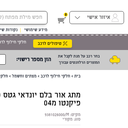
0
איזור אישי
מידע שימושי
נקודות שיר
חלקי חילוף לרכ
טיפולים לרכב
בחר רכב על מנת לקבל את
הזן מספר רישוי
:
המוצרים הרלוונטים עבורך
בית
>
חלקי חילוף לרכב
>
מצתים וחשמל
>
חלקי
פיקנטו מ04
מק"ט:
9381026000/M
סוג:
מקורי