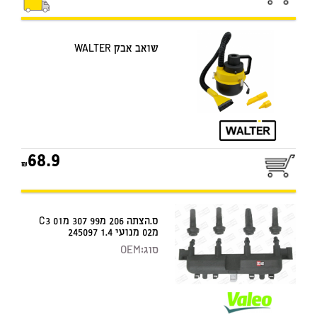
שואב אבק WALTER
68.9
ס.הצתה 206 מ99 307 מC3 01
מ02 מנועי 1.4 245097
סוג:
OEM