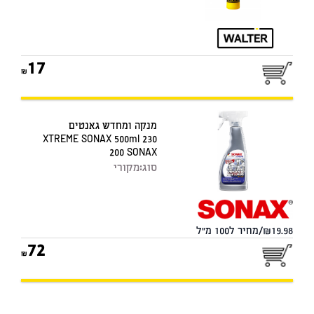
17
מנקה ומחדש גאנטים
XTREME SONAX 500ml 230
200 SONAX
סוג:
מקורי
19.98/מחיר ל100 מ"ל
72