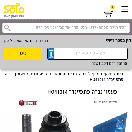
0
קטגוריית
הזן מספר רישוי
נציג מוצרים המותאמים לרכבך
סע
או הזן דגם רכב ושנה
בית
>
חלקי חילוף לרכב
>
ציריות ופעמונים
>
פעמונים
>
פעמון נברה
פתפיינדר HO41014
פעמון נברה פתפיינדר HO41014
מק"ט:
HO41014