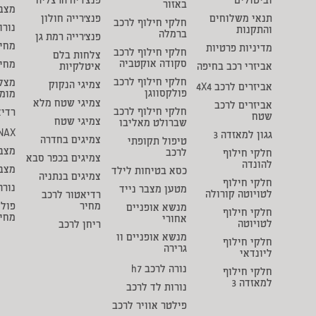
וביטולים
פנצ'ריה הרצליה
באזור
מצבר
תנאי משלוחים
פנצ'רייה חולון
חלקי חילוף לרכב
נורו
והתקנות
ברמלה
פנצ'רייה רמת גן
מחיר
מדיניות פרטיות
חלקי חילוף לרכב
צלחות בלם
סקודה אוקטביה
מחי
אביזרי רכב בחיפה
איטלקיות
חלקי חילוף לרכב
מצל
צמיגי הנקוק
אביזרים לרכב 4X4
פולקסווגן
מומ
צמיגי שטח מלא
אביזרים לרכב
חלקי חילוף לרכב
רדיא
שטח
צמיגי שטח
שברולט מאליבו
NAX
גגון למאזדה 3
צמיגים בחדרה
טיפול תקופתי
מצבר
לרכב
חלקי חילוף
צמיגים בכפר סבא
להונדה
מצב
כסא בטיחות לילד
צמיגים בנתניה
חלקי חילוף
נורה
מטען מצבר נייד
לטויוטה קורולה
רדיאטור לרכב
מחיר
פולי
מנשא אופניים
חלקי חילוף
מחי
אחורי
לטויוטה
ריחן לרכב
מנשא אופניים וו
חלקי חילוף
גרירה
ליונדאי
נורה לרכב h7
חלקי חילוף
למאזדה 3
נורות לד לרכב
פילטר אוויר לרכב