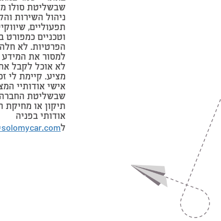
שבשליטת סולו מי
ניהול השירות והק
תפעוליים, שיווקי
וטכניים כמפורט ב
הפרטיות. לא חלה 
למסור את המידע 
לא אוכל לקבל את
מציע. קיימת לי זכ
אישי אודותיי המצ
שבשליטת החברה 
תיקון או מחיקת ה
אודותי בפניה
ל
@solomycar.com