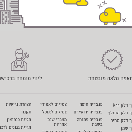
אמה מלאה מובטחת
ליווי מומחה ברכישה
פנצ'ריה חיפה
צמיגים לאאודי
הצהרת נגישות
דלק K44
פנצ'ריה ירושלים
צמיגים לאופל
תקנון
ף דלק מומלץ
פנצ'ריה פתוחה
מצברי שנפ
חגיגת כנפוצון
 דלק מחיר
בשבת
אחריות
חגיגת גגונים לרכב
ף שמן