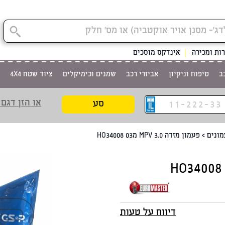
קטגוריית
ות ומכירה
אינדקס מוסכים
ב
טיפוח וניקיון
אביזרי רכב
שמנים וכימיקלים
ציוד שטח 4X4
או הזן דגם 
סע
ונים
>
פעמון מזדה MPV 3.0 מHO34008 03
דיווח על טעות