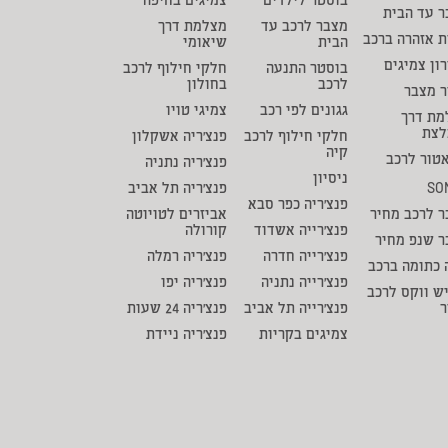
בוסטר לילדים
צמיגים בחיפה
 עד הבית
מצבר לרכב עד
מצלמת דרך
ת אזהרה ברכב
הבית
שיאומי
ון צמיגים
בוסטר התנעה
חלקי חילוף לרכב
לרכב
בחולון
ר מצבר
גגונים לפי רכב
צמיגי טויו
מת דרך
לצת
חלקי חילוף לרכב
פנצ'ריה אשקלון
קיה
טור לרכב
פנצ'ריה נתניה
ניסיון
SO
פנצ'ריה תל אביב
פנצ'ריה כפר סבא
 לרכב מחיר
אביזרים לטויוטה
פנצ'רייה אשדוד
קורולה
ר שנפ מחיר
פנצ'רייה חדרה
פנצ'ריה רמלה
 כתומה ברכב
פנצ'רייה נתניה
פנצ'ריה יפו
ש ווקס לרכב
ר
פנצ'רייה תל אביב
פנצ'ריה 24 שעות
צמיגים בקריות
פנצ'ריה ניידת