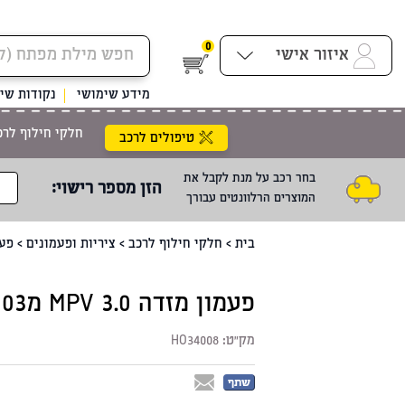
0
איזור אישי
מידע שימושי
נקודות שיר
חלקי חילוף לרכ
טיפולים לרכב
בחר רכב על מנת לקבל את
הזן מספר רישוי
:
המוצרים הרלוונטים עבורך
בית
>
חלקי חילוף לרכב
>
ציריות ופעמונים
>
פעמ
פעמון מזדה MPV 3.0 מHO34008 03
מק"ט:
HO34008
שתף