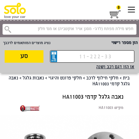
0
קטגוריית
הזן מספר רישוי
נציג מוצרים המותאמים לרכבך
סע
או הזן דגם רכב ושנה
בית
>
חלקי חילוף לרכב
>
חלקי פרונט והיגוי
>
נאבות גלגל
>
נאבה
גלגל קדמי HA11003
נאבה גלגל קדמי HA11003
מק"ט:
HA11003