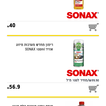
40
רימון מחדש מערכות מיזוג
אוויר SONAX 100ml
99.90/מחיר ל100 מ"ל
56.9