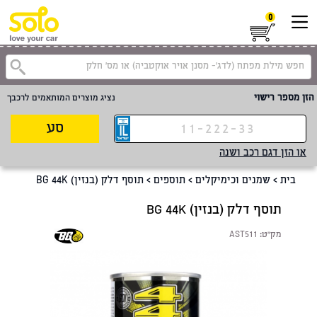
0
הזן מספר רישוי
נציג מוצרים המותאמים לרכבך
סע
או הזן דגם רכב ושנה
בית
>
שמנים וכימיקלים
>
תוספים
>
תוסף דלק (בנזין) BG 44K
תוסף דלק (בנזין) BG 44K
מק"ט:
AST511