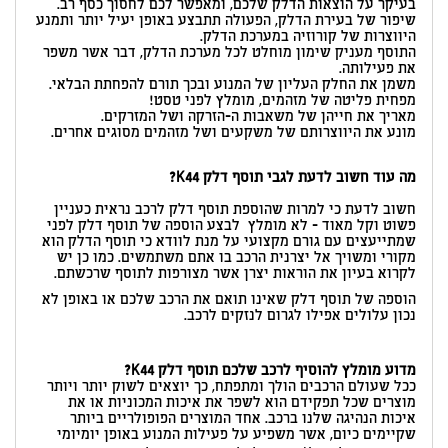
בעיקר על הוצאות הדלק שלכם, ומאפשר לכם לחסוך כסף רב.
שיפור של בעירת הדלק, הפעולה תתבצע באופן יעיל יותר ותמנע
היווצרות של קורוזיה במערכת הדלק.
התוסף מעניק שימון מוחלט לכל מערכת הדלק, דבר אשר משפר
את פעילותה.
משמן את החלק העליון של המנוע ובכך תורם להפחתת הבלאי.
מפחית פליטה של מזהמים, מומלץ לפני טסט!
מאריך את חייהן של משאבות ה-הזרקה ושל המזרקים.
מונע את היווצרותם של משקעים ושל מזהמים מסוגים אחרים.
מה עוד חשוב לדעת לגבי תוסף דלק K44?
חשוב לדעת כי למרות שהוספת תוסף דלק לרכב נראית כעניין
פשוט וקל מאוד - לא מומלץ לבצע הוספה של תוסף דלק לפני
שמתייעצים עם גורם מקצועי על מנת לוודא כי תוסף הדלק הוא
מקורי ומשויך אל יצרנית הרכב בו אתם משתמשים. כמו כן יש
לקרוא בעיון את הוראות יצרן אשר מצורפות לתוסף שרכשתם.
הוספה של תוסף דלק שאינו תואם את הרכב שלכם או באופן לא
נכון עלולים אפילו לגרום לנזקים לרכב.
מדוע מומלץ להוסיף לרכב שלכם תוסף דלק K44?
ככל שעולם הרכבים הולך ומתפתח, כך יוצאים לשוק יותר ויותר
מוצרים שכל תפקידם הוא לשפר את איכות המכוניות או את
איכות הנהיגה שלנו ברכב. אחד המוצרים הפופולריים ביותר
שקיימים כיום, אשר משפיע על פעילות המנוע באופן יומיומי