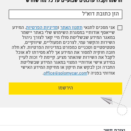
הרשמו וקבלו עדכונים שבועיים על כל מה שחדש
אני מסכים לתנאי
תקנון האתר
ו
מדיניות הפרטיות
. המידע
שייאסף אודותיי במסגרת השימוש שלי באתר יישמר
במאגר המידע שבשליטת סולו מיי קאר לצורך ניהול
השירות והקשר עמי, לצרכים תפעוליים, שיווקיים,
סטטיסטיים וטכניים כמפורט במדיניות הפרטיות. לא חלה
חובה חוקית למסור את המידע אך ללא מסירתו לא אוכל
לקבל את השירות שהאתר מציע. קיימת לי זכות לעיין
במידע אישי אודותיי המצוי במאגר המידע שבשליטת
החברה וכן לבקש את תיקון או מחיקת המידע האישי
אודותי בפניה ל
office@solomycar.com
.
הירשמו