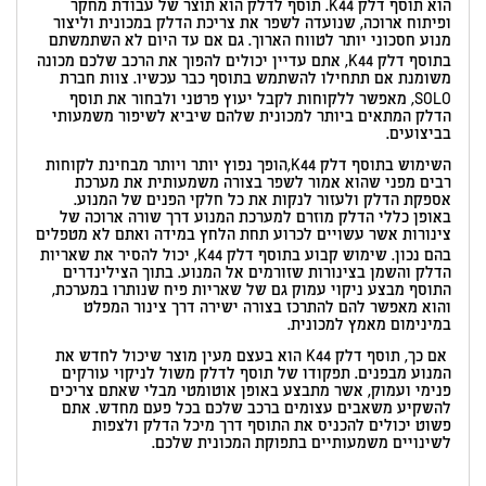
הוא תוסף דלק K44. תוסף לדלק הוא תוצר של עבודת מחקר
ופיתוח ארוכה, שנועדה לשפר את צריכת הדלק במכונית וליצור
מנוע חסכוני יותר לטווח הארוך. גם אם עד היום לא השתמשתם
בתוסף דלק K44, אתם עדיין יכולים להפוך את הרכב שלכם מכונה
משומנת אם תתחילו להשתמש בתוסף כבר עכשיו. צוות חברת
SOLO, מאפשר ללקוחות לקבל יעוץ פרטני ולבחור את תוסף
הדלק המתאים ביותר למכונית שלהם שיביא לשיפור משמעותי
בביצועים.
השימוש בתוסף דלק K44,הופך נפוץ יותר ויותר מבחינת לקוחות
רבים מפני שהוא אמור לשפר בצורה משמעותית את מערכת
אספקת הדלק ולעזור לנקות את כל חלקי הפנים של המנוע.
באופן כללי הדלק מוזרם למערכת המנוע דרך שורה ארוכה של
צינורות אשר עשויים לכרוע תחת הלחץ במידה ואתם לא מטפלים
בהם נכון. שימוש קבוע בתוסף דלק K44, יכול להסיר את שאריות
הדלק והשמן בצינורות שזורמים אל המנוע. בתוך הצילינדרים
התוסף מבצע ניקוי עמוק גם של שאריות פיח שנותרו במערכת,
והוא מאפשר להם להתרכז בצורה ישירה דרך צינור המפלט
במינימום מאמץ למכונית.
אם כך, תוסף דלק K44 הוא בעצם מעין מוצר שיכול לחדש את
המנוע מבפנים. תפקודו של תוסף לדלק משול לניקוי עורקים
פנימי ועמוק, אשר מתבצע באופן אוטומטי מבלי שאתם צריכים
להשקיע משאבים עצומים ברכב שלכם בכל פעם מחדש. אתם
פשוט יכולים להכניס את התוסף דרך מיכל הדלק ולצפות
לשינויים משמעותיים בתפוקת המכונית שלכם.