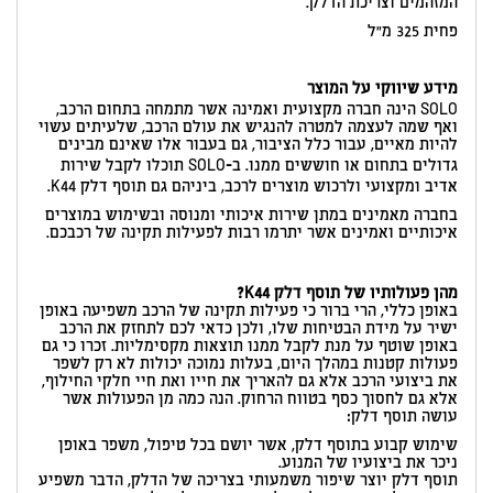
המזהמים וצריכת הדלק.
פחית 325 מ”ל
מידע שיווקי על המוצר
SOLO הינה חברה מקצועית ואמינה אשר מתמחה בתחום הרכב,
ואף שמה לעצמה למטרה להנגיש את עולם הרכב, שלעיתים עשוי
להיות מאיים, עבור כלל הציבור, גם בעבור אלו שאינם מבינים
גדולים בתחום או חוששים ממנו. ב-SOLO תוכלו לקבל שירות
אדיב ומקצועי ולרכוש מוצרים לרכב, ביניהם גם תוסף דלק K44.
בחברה מאמינים במתן שירות איכותי ומנוסה ובשימוש במוצרים
איכותיים ואמינים אשר יתרמו רבות לפעילות תקינה של רכבכם.
מהן פעולותיו של תוסף דלק K44?
באופן כללי, הרי ברור כי פעילות תקינה של הרכב משפיעה באופן
ישיר על מידת הבטיחות שלו, ולכן כדאי לכם לתחזק את הרכב
באופן שוטף על מנת לקבל ממנו תוצאות מקסימליות. זכרו כי גם
פעולות קטנות במהלך היום, בעלות נמוכה יכולות לא רק לשפר
את ביצועי הרכב אלא גם להאריך את חייו ואת חיי חלקי החילוף,
אלא גם לחסוך כסף בטווח הרחוק. הנה כמה מן הפעולות אשר
עושה תוסף דלק:
שימוש קבוע בתוסף דלק, אשר יושם בכל טיפול, משפר באופן
ניכר את ביצועיו של המנוע.
תוסף דלק יוצר שיפור משמעותי בצריכה של הדלק, הדבר משפיע