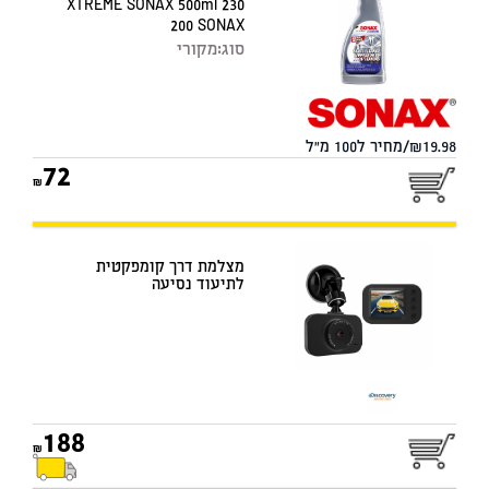
XTREME SONAX 500ml 230
200 SONAX
סוג:
מקורי
19.98/מחיר ל100 מ"ל
72
מצלמת דרך קומפקטית
לתיעוד נסיעה
188