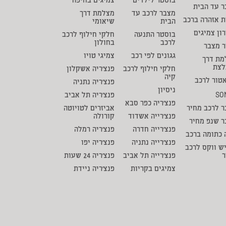
בוסטר לילדים
צמיגים בחיפה
 עד הבית
מצבר לרכב עד
מצלמת דרך
ת אזהרה ברכב
הבית
שיאומי
ון צמיגים
בוסטר התנעה
חלקי חילוף לרכב
לרכב
בחולון
ר מצבר
גגונים לפי רכב
צמיגי טויו
מת דרך
לצת
חלקי חילוף לרכב
פנצ'ריה אשקלון
קיה
טור לרכב
פנצ'ריה נתניה
ניסיון
SO
פנצ'ריה תל אביב
פנצ'ריה כפר סבא
 לרכב מחיר
אביזרים לטויוטה
פנצ'רייה אשדוד
קורולה
ר שנפ מחיר
פנצ'רייה חדרה
פנצ'ריה רמלה
 כתומה ברכב
פנצ'רייה נתניה
פנצ'ריה יפו
ש ווקס לרכב
ר
פנצ'רייה תל אביב
פנצ'ריה 24 שעות
צמיגים בקריות
פנצ'ריה ניידת