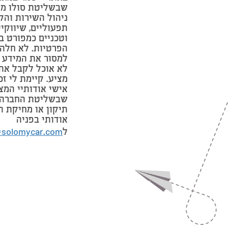
שבשליטת סולו מי
ניהול השירות והק
תפעוליים, שיווקי
וטכניים כמפורט ב
הפרטיות. לא חלה 
למסור את המידע 
לא אוכל לקבל את
מציע. קיימת לי זכ
אישי אודותיי המצ
שבשליטת החברה 
תיקון או מחיקת ה
אודותי בפניה
ל
@solomycar.com