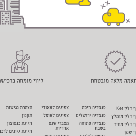
אמה מלאה מובטחת
ליווי מומחה ברכישה
פנצ'ריה חיפה
צמיגים לאאודי
הצהרת נגישות
דלק K44
פנצ'ריה ירושלים
צמיגים לאופל
תקנון
ף דלק מומלץ
פנצ'ריה פתוחה
מצברי שנפ
חגיגת כנפוצון
 דלק מחיר
בשבת
אחריות
חגיגת גגונים לרכב
ף שמן