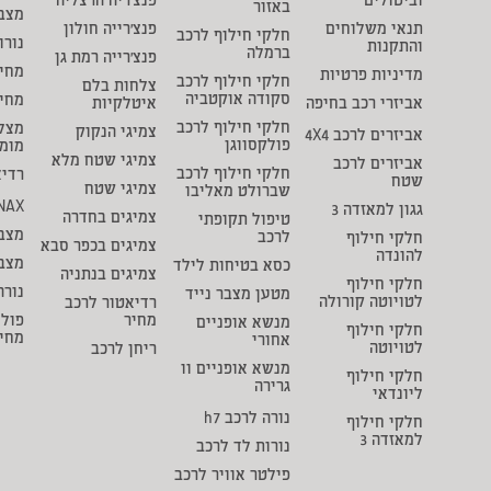
וביטולים
פנצ'ריה הרצליה
באזור
מצבר
תנאי משלוחים
פנצ'רייה חולון
חלקי חילוף לרכב
נורו
והתקנות
ברמלה
פנצ'רייה רמת גן
מחיר
מדיניות פרטיות
חלקי חילוף לרכב
צלחות בלם
סקודה אוקטביה
מחי
אביזרי רכב בחיפה
איטלקיות
חלקי חילוף לרכב
מצל
צמיגי הנקוק
אביזרים לרכב 4X4
פולקסווגן
מומ
צמיגי שטח מלא
אביזרים לרכב
חלקי חילוף לרכב
רדיא
שטח
צמיגי שטח
שברולט מאליבו
NAX
גגון למאזדה 3
צמיגים בחדרה
טיפול תקופתי
מצבר
לרכב
חלקי חילוף
צמיגים בכפר סבא
להונדה
מצב
כסא בטיחות לילד
צמיגים בנתניה
חלקי חילוף
נורה
מטען מצבר נייד
לטויוטה קורולה
רדיאטור לרכב
מחיר
פולי
מנשא אופניים
חלקי חילוף
מחי
אחורי
לטויוטה
ריחן לרכב
מנשא אופניים וו
חלקי חילוף
גרירה
ליונדאי
נורה לרכב h7
חלקי חילוף
למאזדה 3
נורות לד לרכב
פילטר אוויר לרכב