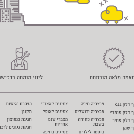
אמה מלאה מובטחת
ליווי מומחה ברכישה
פנצ'ריה חיפה
צמיגים לאאודי
הצהרת נגישות
דלק K44
פנצ'ריה ירושלים
צמיגים לאופל
תקנון
ף דלק מומלץ
פנצ'ריה פתוחה
מצברי שנפ
חגיגת כנפוצון
 דלק מחיר
בשבת
אחריות
חגיגת גגונים לרכב
ף שמן
בוסטר לילדים
צמיגים בחיפה