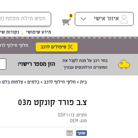
0
איזור אישי
מידע שימושי
נקודות שיר
חלקי חילוף לרכ
טיפולים לרכב
בחר רכב על מנת לקבל את
הזן מספר רישוי
:
המוצרים הרלוונטים עבורך
בית
>
חלקי חילוף לרכב
>
בלמים
>
צלחות בלם
>
צ.ב פורד קונקט מ03
מק"ט:
DDF1172
סוג:
OEM
שתף