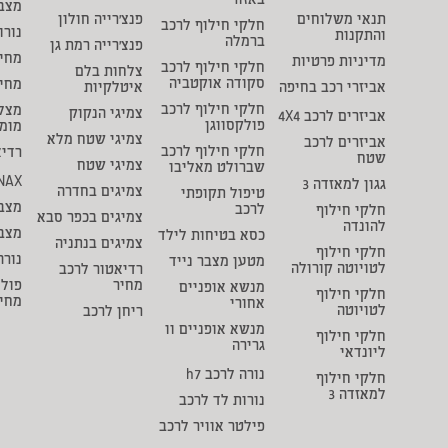
באזור
מצבר
תנאי משלוחים
פנצ'רייה חולון
חלקי חילוף לרכב
נורו
והתקנות
ברמלה
פנצ'רייה רמת גן
מחיר
מדיניות פרטיות
חלקי חילוף לרכב
צלחות בלם
סקודה אוקטביה
מחי
אביזרי רכב בחיפה
איטלקיות
חלקי חילוף לרכב
מצל
צמיגי הנקוק
אביזרים לרכב 4X4
פולקסווגן
מומ
צמיגי שטח מלא
אביזרים לרכב
חלקי חילוף לרכב
רדיא
שטח
צמיגי שטח
שברולט מאליבו
NAX
גגון למאזדה 3
צמיגים בחדרה
טיפול תקופתי
מצבר
לרכב
חלקי חילוף
צמיגים בכפר סבא
להונדה
מצב
כסא בטיחות לילד
צמיגים בנתניה
חלקי חילוף
נורה
מטען מצבר נייד
לטויוטה קורולה
רדיאטור לרכב
מחיר
פולי
מנשא אופניים
חלקי חילוף
מחי
אחורי
לטויוטה
ריחן לרכב
מנשא אופניים וו
חלקי חילוף
גרירה
ליונדאי
נורה לרכב h7
חלקי חילוף
למאזדה 3
נורות לד לרכב
פילטר אוויר לרכב