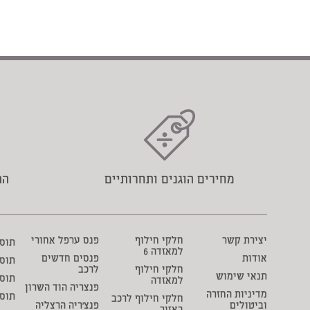
מחירים הוגנים ותחרותיים
הת
יצירת קשר
חלקי חילוף
פנס ערפל אחורי
תוסף 
למאזדה 6
אודות
פנסים חדשים
תוס
חלקי חילוף
לרכב
תנאי שימוש
תוסף
למאזדה
פנצריה הוד השרון
מדיניות החזרה
תוס
חלקי חילוף לרכב
וביטולים
פנצ'ריה הרצליה