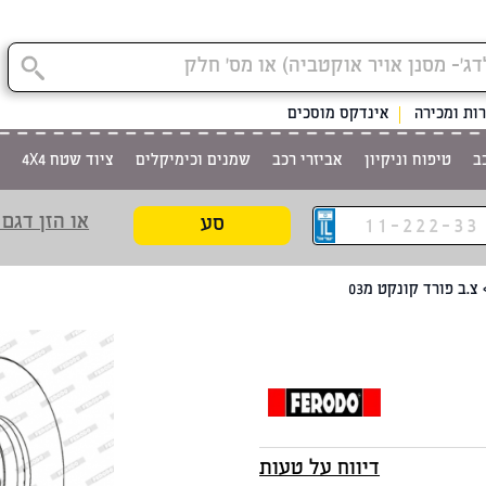
קטגוריית
ות ומכירה
אינדקס מוסכים
ב
טיפוח וניקיון
אביזרי רכב
שמנים וכימיקלים
ציוד שטח 4X4
או הזן דגם 
סע
צ.ב פורד קונקט מ03
דיווח על טעות