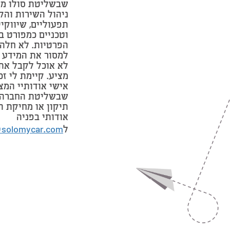
שבשליטת סולו מי
ניהול השירות והק
תפעוליים, שיווקי
וטכניים כמפורט ב
הפרטיות. לא חלה 
למסור את המידע 
לא אוכל לקבל את
מציע. קיימת לי זכ
אישי אודותיי המצ
שבשליטת החברה 
תיקון או מחיקת ה
אודותי בפניה
ל
@solomycar.com