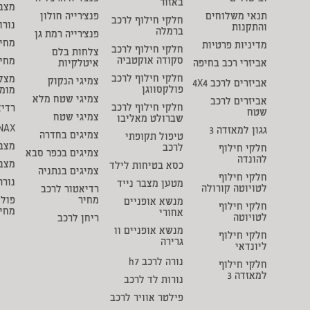
באזור
מצבר
תנאי משלוחים
פנצ'רייה חולון
חלקי חילוף לרכב
נורו
והתקנות
ברמלה
פנצ'רייה רמת גן
מחיר
מדיניות פרטיות
חלקי חילוף לרכב
צלחות בלם
סקודה אוקטביה
מחי
אביזרי רכב בחיפה
איטלקיות
חלקי חילוף לרכב
מצל
צמיגי הנקוק
אביזרים לרכב 4X4
פולקסווגן
מומ
צמיגי שטח מלא
אביזרים לרכב
חלקי חילוף לרכב
רדיא
שטח
צמיגי שטח
שברולט מאליבו
NAX
גגון למאזדה 3
צמיגים בחדרה
טיפול תקופתי
מצבר
לרכב
חלקי חילוף
צמיגים בכפר סבא
להונדה
מצב
כסא בטיחות לילד
צמיגים בנתניה
חלקי חילוף
נורה
מטען מצבר נייד
לטויוטה קורולה
רדיאטור לרכב
מחיר
פולי
מנשא אופניים
חלקי חילוף
מחי
אחורי
לטויוטה
ריחן לרכב
מנשא אופניים וו
חלקי חילוף
גרירה
ליונדאי
נורה לרכב h7
חלקי חילוף
למאזדה 3
נורות לד לרכב
פילטר אוויר לרכב