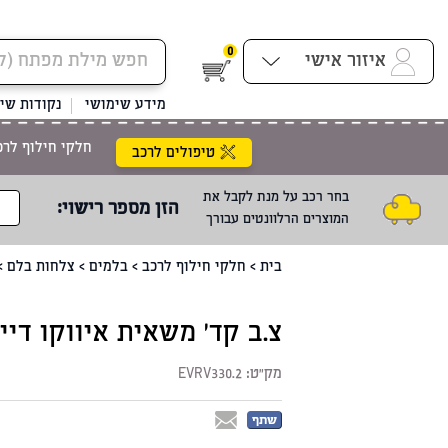
0
איזור אישי
מידע שימושי
נקודות שיר
חלקי חילוף לרכ
טיפולים לרכב
בחר רכב על מנת לקבל את
הזן מספר רישוי
:
המוצרים הרלוונטים עבורך
בית
>
חלקי חילוף לרכב
>
בלמים
>
צלחות בלם
>
צ.ב קד' משאית איווקו דיילי 15
מק"ט:
EVRV330.2
שתף