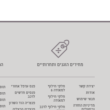
מחירים הוגנים ותחרותיים
הת
יצירת קשר
חלקי חילוף
פנס ערפל אחורי
תוסף 
למאזדה 6
אודות
פנסים חדשים
תוס
חלקי חילוף
לרכב
תנאי שימוש
תוסף
למאזדה
פנצריה הוד השרון
מדיניות החזרה
תוס
חלקי חילוף לרכב
וביטולים
פנצ'ריה הרצליה