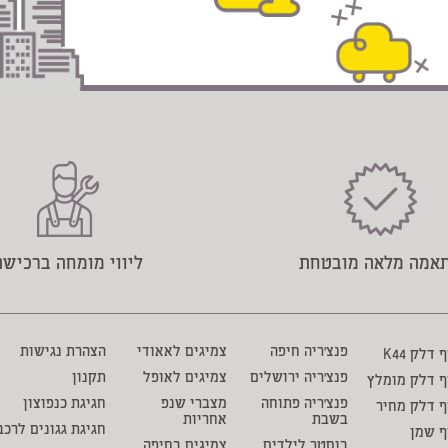
אמה מלאה מובטחת
ליווי מומחה ברכישה
פנצ'ריה חיפה
צמיגים לאאודי
הצהרת נגישות
דלק K44
פנצ'ריה ירושלים
צמיגים לאופל
תקנון
ף דלק מומלץ
פנצ'ריה פתוחה
מצברי שנפ
חגיגת כנפוצון
 דלק מחיר
בשבת
אחריות
חגיגת גגונים לרכב
ף שמן
בוסטר לילדים
צמיגים בחיפה