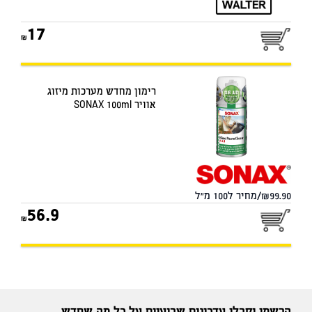
17
רימון מחדש מערכות מיזוג
אוויר SONAX 100ml
99.90/מחיר ל100 מ"ל
56.9