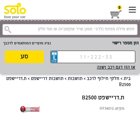
0
קטגוריית
הזן מספר רישוי
נציג מוצרים המותאמים לרכבך
סע
או הזן דגם רכב ושנה
בית
>
חלקי חילוף לרכב
>
תושבות
>
תושבות דריישפט
>
ת.דריישפט
B2500
ת.דריישפט B2500
מק"ט:
HY34012