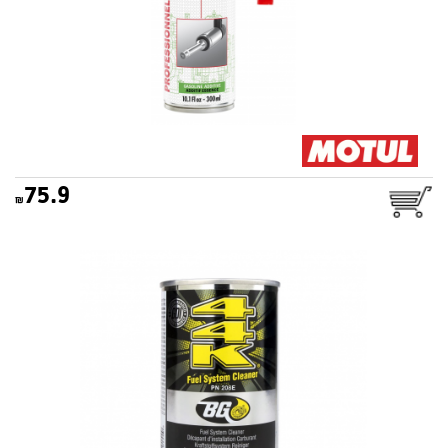
75.9
תוסף דלק (בנזין) BG 44K