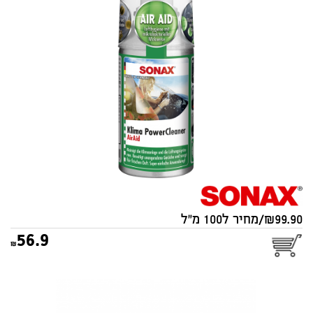
אוויר SONAX 100ml
99.90/מחיר ל100 מ"ל
56.9
ערכת סונאקס לניקוי פנים
הרכב