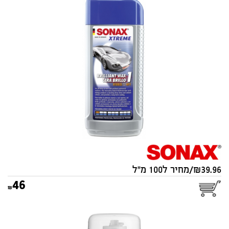
ווקס BRILLIANTWAX מקצועי
SONAX 250ML 201 100 SONAX
סוג:
מקורי
39.96/מחיר ל100 מ"ל
46
רימון מחדש מערכות מיזוג