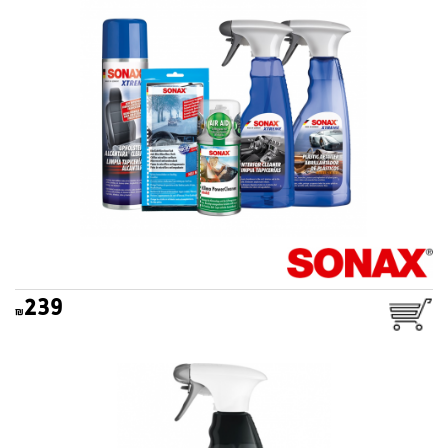
239
מנקה ומחדש גאנטים ביסט
SONAX BEAST 1L