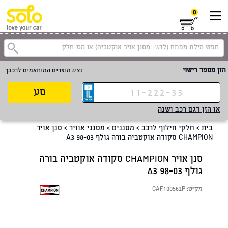
0
קטגוריית
הזן מספר רישוי
נציג מוצרים המותאמים לרכבך
סע
או הזן דגם רכב ושנה
בית
>
חלקי חילוף לרכב
>
מסננים
>
מסנני אוויר
>
סנן אויר
CHAMPION סקודה אוקטביה בורה גולף A3 98-03
סנן אויר CHAMPION סקודה אוקטביה בורה
גולף A3 98-03
מק"ט:
CAF100562P