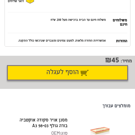
דואר שליחים
משלוחים
משלוח חינם עד הבית ברכישה מעל 299 ש"ח
חינם
החזרות
אפשרויות החזרה מלאות. למעט צמיגים ומצברים שנרכשו כולל התקנה.
45
מחיר:
הוסף לעגלה
דיווח על טעות
שתף
מומלצים עבורך
מסנן אויר סקודה אוקטביה
בורה גולף 98-03 A3
סוג:
OEM