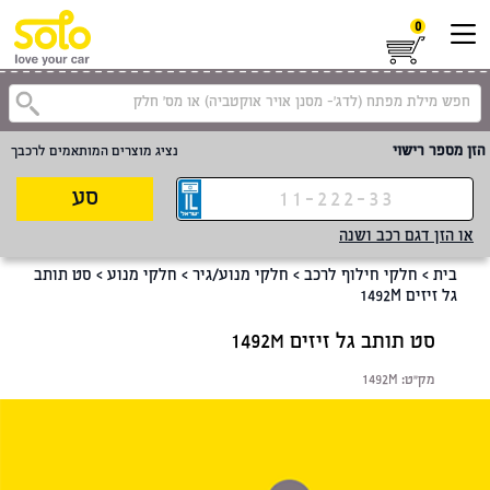
0
קטגוריית
הזן מספר רישוי
נציג מוצרים המותאמים לרכבך
סע
או הזן דגם רכב ושנה
בית
>
חלקי חילוף לרכב
>
חלקי מנוע/גיר
>
חלקי מנוע
>
סט תותב
גל זיזים 1492M
סט תותב גל זיזים 1492M
מק"ט:
1492M