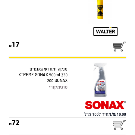
17
מנקה ומחדש גאנטים
XTREME SONAX 500ml 230
200 SONAX
סוג:
מקורי
19.98/מחיר ל100 מ"ל
72