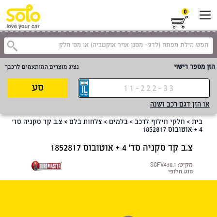
0
קטגוריית
הזן מספר רישוי
נציג מוצרים המותאמים לרכבך
סע
או הזן דגם רכב ושנה
בית
>
חלקי חילוף לרכב
>
בלמים
>
צלחות בלם
>
צ.ב קד סקניה סד'
4 + אוטובוס 1852817
צ.ב קד סקניה סד' 4 + אוטובוס 1852817
מק"ט:
SCFV430.1
סוג:
חלופי