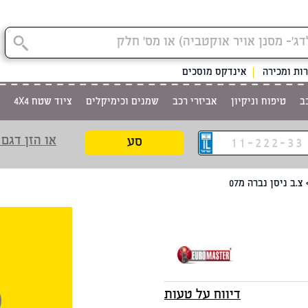
קטגוריית
ות ומכירה
אינדקס מוסכים
ב
טיפוח וניקיון
אביזרי רכב
שמנים וכימיקלים
ציוד שטח 4X4
או הזן דגם 
סע
צ.ב ניסן נברה מ07
דיווח על טעות