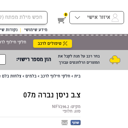
0
איזור אישי
מידע שימושי
נקודות שיר
חלקי חילוף לרכ
טיפולים לרכב
בחר רכב על מנת לקבל את
הזן מספר רישוי
:
המוצרים הרלוונטים עבורך
בית
>
חלקי חילוף לרכב
>
בלמים
>
צלחות בלם
>
צ.ב ניסן נברה מ07
מק"ט:
NIFV296.2
סוג:
חלופי
שתף