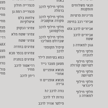
באזור
מצבר
תנאי משלוחים
פנצ'רייה חולון
חלקי חילוף לרכב
נורו
והתקנות
ברמלה
פנצ'רייה רמת גן
מחיר
מדיניות פרטיות
חלקי חילוף לרכב
צלחות בלם
סקודה אוקטביה
מחי
אביזרי רכב בחיפה
איטלקיות
חלקי חילוף לרכב
מצל
צמיגי הנקוק
אביזרים לרכב 4X4
פולקסווגן
מומ
צמיגי שטח מלא
אביזרים לרכב
חלקי חילוף לרכב
רדיא
שטח
צמיגי שטח
שברולט מאליבו
NAX
גגון למאזדה 3
צמיגים בחדרה
טיפול תקופתי
מצבר
לרכב
חלקי חילוף
צמיגים בכפר סבא
להונדה
מצב
כסא בטיחות לילד
צמיגים בנתניה
חלקי חילוף
נורה
מטען מצבר נייד
לטויוטה קורולה
רדיאטור לרכב
מחיר
פולי
מנשא אופניים
חלקי חילוף
מחי
אחורי
לטויוטה
ריחן לרכב
מנשא אופניים וו
חלקי חילוף
גרירה
ליונדאי
נורה לרכב h7
חלקי חילוף
למאזדה 3
נורות לד לרכב
פילטר אוויר לרכב