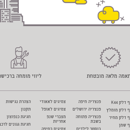
אמה מלאה מובטחת
ליווי מומחה ברכישה
פנצ'ריה חיפה
צמיגים לאאודי
הצהרת נגישות
דלק K44
פנצ'ריה ירושלים
צמיגים לאופל
תקנון
ף דלק מומלץ
פנצ'ריה פתוחה
מצברי שנפ
חגיגת כנפוצון
 דלק מחיר
בשבת
אחריות
חגיגת גגונים לרכב
ף שמן
בוסטר לילדים
צמיגים בחיפה