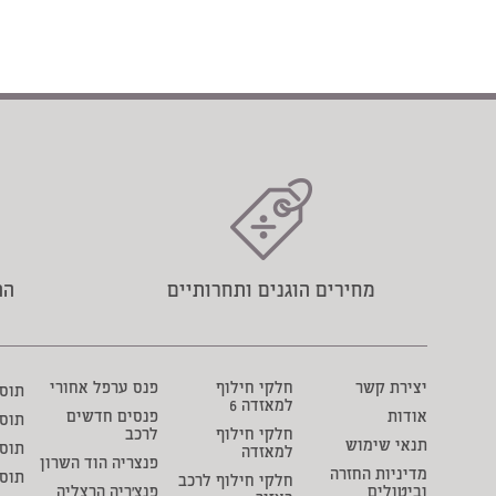
מחירים הוגנים ותחרותיים
הת
יצירת קשר
חלקי חילוף
פנס ערפל אחורי
תוסף 
למאזדה 6
אודות
פנסים חדשים
תוס
חלקי חילוף
לרכב
תנאי שימוש
תוסף
למאזדה
פנצריה הוד השרון
מדיניות החזרה
תוס
חלקי חילוף לרכב
וביטולים
פנצ'ריה הרצליה