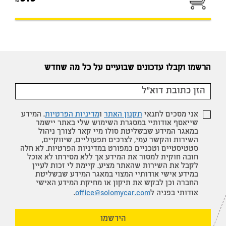
הרשמו וקבלו עדכונים שבועיים על כל מה שחדש
אני מסכים לתנאי
תקנון האתר
ו
מדיניות הפרטיות
. המידע
שייאסף אודותיי במסגרת השימוש שלי באתר יישמר
במאגר המידע שבשליטת סולו מיי קאר לצורך ניהול
השירות והקשר עמי, לצרכים תפעוליים, שיווקיים,
סטטיסטיים וטכניים כמפורט במדיניות הפרטיות. לא חלה
חובה חוקית למסור את המידע אך ללא מסירתו לא אוכל
לקבל את השירות שהאתר מציע. קיימת לי זכות לעיין
במידע אישי אודותיי המצוי במאגר המידע שבשליטת
החברה וכן לבקש את תיקון או מחיקת המידע האישי
אודותי בפניה ל
office@solomycar.com
.
הירשמו