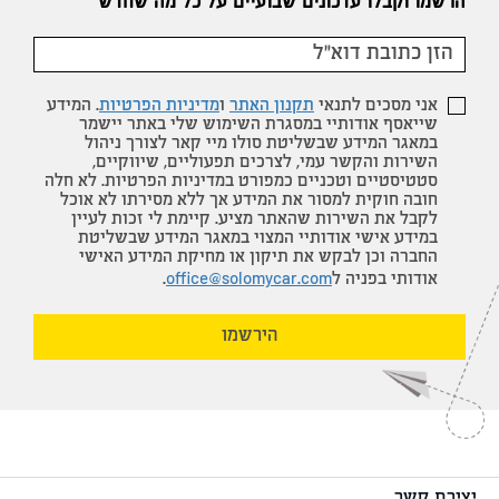
הרשמו וקבלו עדכונים שבועיים על כל מה שחדש
אני מסכים לתנאי
תקנון האתר
ו
מדיניות הפרטיות
. המידע
שייאסף אודותיי במסגרת השימוש שלי באתר יישמר
במאגר המידע שבשליטת סולו מיי קאר לצורך ניהול
השירות והקשר עמי, לצרכים תפעוליים, שיווקיים,
סטטיסטיים וטכניים כמפורט במדיניות הפרטיות. לא חלה
חובה חוקית למסור את המידע אך ללא מסירתו לא אוכל
לקבל את השירות שהאתר מציע. קיימת לי זכות לעיין
במידע אישי אודותיי המצוי במאגר המידע שבשליטת
החברה וכן לבקש את תיקון או מחיקת המידע האישי
אודותי בפניה ל
office@solomycar.com
.
הירשמו