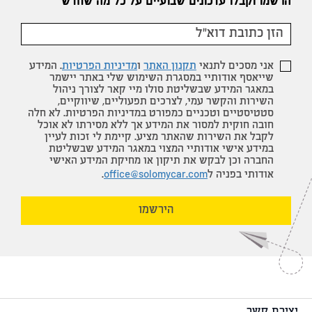
הרשמו וקבלו עדכונים שבועיים על כל מה שחדש
אני מסכים לתנאי
תקנון האתר
ו
מדיניות הפרטיות
. המידע
שייאסף אודותיי במסגרת השימוש שלי באתר יישמר
במאגר המידע שבשליטת סולו מיי קאר לצורך ניהול
השירות והקשר עמי, לצרכים תפעוליים, שיווקיים,
סטטיסטיים וטכניים כמפורט במדיניות הפרטיות. לא חלה
חובה חוקית למסור את המידע אך ללא מסירתו לא אוכל
לקבל את השירות שהאתר מציע. קיימת לי זכות לעיין
במידע אישי אודותיי המצוי במאגר המידע שבשליטת
החברה וכן לבקש את תיקון או מחיקת המידע האישי
אודותי בפניה ל
office@solomycar.com
.
הירשמו