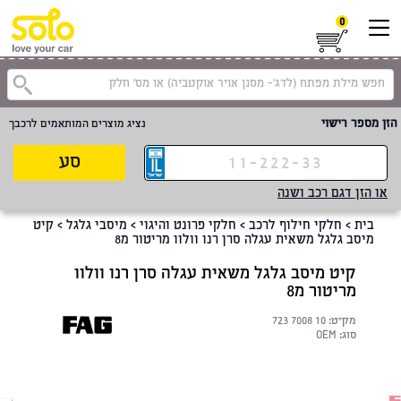
0
קטגוריית
הזן מספר רישוי
נציג מוצרים המותאמים לרכבך
סע
או הזן דגם רכב ושנה
בית
>
חלקי חילוף לרכב
>
חלקי פרונט והיגוי
>
מיסבי גלגל
>
קיט
מיסב גלגל משאית עגלה סרן רנו וולוו מריטור מ8
קיט מיסב גלגל משאית עגלה סרן רנו וולוו
מריטור מ8
מק"ט:
723 7008 10
סוג:
OEM