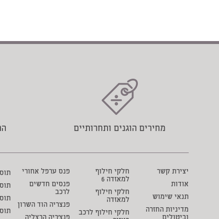
מחירים הוגנים ותחרותיים
הת
יצירת קשר
חלקי חילוף
פנס ערפל אחורי
תוסף 
למאזדה 6
אודות
פנסים חדשים
תוס
חלקי חילוף
לרכב
תנאי שימוש
תוסף
למאזדה
פנצריה הוד השרון
מדיניות החזרה
תוס
חלקי חילוף לרכב
וביטולים
פנצ'ריה הרצליה