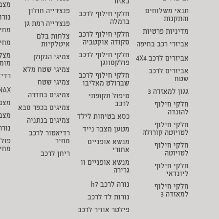
באזור
מצבר
תנאי משלוחים
פנצ'רייה חולון
חלקי חילוף לרכב
נורו
והתקנות
ברמלה
פנצ'רייה רמת גן
מחיר
מדיניות פרטיות
חלקי חילוף לרכב
צלחות בלם
סקודה אוקטביה
מחי
אביזרי רכב בחיפה
איטלקיות
חלקי חילוף לרכב
מצל
צמיגי הנקוק
אביזרים לרכב 4X4
פולקסווגן
מומ
צמיגי שטח מלא
אביזרים לרכב
חלקי חילוף לרכב
רדיא
שטח
צמיגי שטח
שברולט מאליבו
NAX
גגון למאזדה 3
צמיגים בחדרה
טיפול תקופתי
מצבר
לרכב
חלקי חילוף
צמיגים בכפר סבא
להונדה
מצב
כסא בטיחות לילד
צמיגים בנתניה
חלקי חילוף
נורה
מטען מצבר נייד
לטויוטה קורולה
רדיאטור לרכב
מחיר
פולי
מנשא אופניים
חלקי חילוף
מחי
אחורי
לטויוטה
ריחן לרכב
מנשא אופניים וו
חלקי חילוף
גרירה
ליונדאי
נורה לרכב h7
חלקי חילוף
למאזדה 3
נורות לד לרכב
פילטר אוויר לרכב