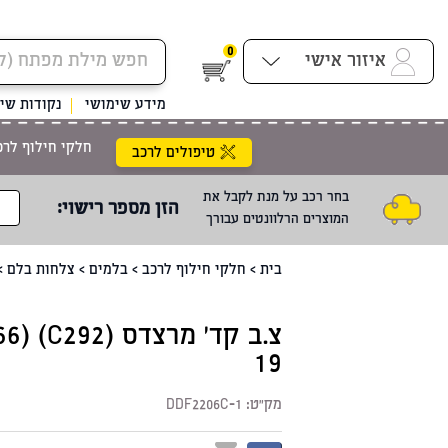
0
איזור אישי
מידע שימושי
נקודות שיר
חלקי חילוף לרכ
טיפולים לרכב
בחר רכב על מנת לקבל את
הזן מספר רישוי
:
המוצרים הרלוונטים עבורך
בית
>
חלקי חילוף לרכב
>
בלמים
>
צלחות בלם
>
19
מק"ט:
DDF2206C-1