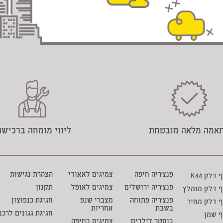
אמה מלאה מובטחת
ליווי מומחה ברכישה
פנצ'ריה חיפה
צמיגים לאאודי
הצהרת נגישות
דלק K44
פנצ'ריה ירושלים
צמיגים לאופל
תקנון
ף דלק מומלץ
פנצ'ריה פתוחה
מצברי שנפ
חגיגת כנפוצון
 דלק מחיר
בשבת
אחריות
חגיגת גגונים לרכב
ף שמן
בוסטר לילדים
צמיגים בחיפה