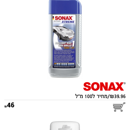
ווקס BRILLIANTWAX מקצועי
SONAX 250ML 201 100 SONAX
סוג:
מקורי
39.96/מחיר ל100 מ"ל
46
רימון מחדש מערכות מיזוג