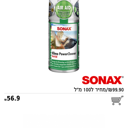
אוויר SONAX 100ml
99.90/מחיר ל100 מ"ל
56.9
ערכת סונאקס לניקוי פנים
הרכב