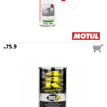
75.9
תוסף דלק (בנזין) BG 44K