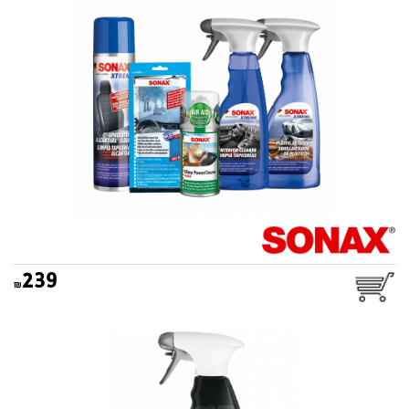
239
מנקה ומחדש גאנטים ביסט
SONAX BEAST 1L