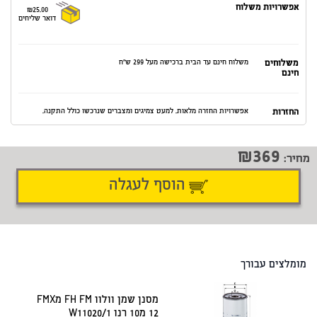
אפשרויות משלוח
₪25.00
דואר שליחים
משלוחים
משלוח חינם עד הבית ברכישה מעל 299 ש"ח
חינם
החזרות
אפשרויות החזרה מלאות. למעט צמיגים ומצברים שנרכשו כולל התקנה.
369
מחיר:
הוסף לעגלה
דיווח על טעות
שתף
מומלצים עבורך
מסנן שמן וולוו FH FM מFMX
12 מ10 רנו W11020/1