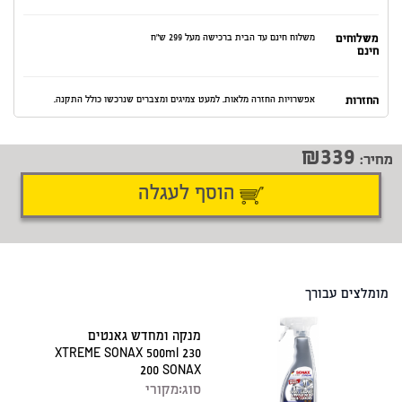
משלוחים
משלוח חינם עד הבית ברכישה מעל 299 ש"ח
חינם
החזרות
אפשרויות החזרה מלאות. למעט צמיגים ומצברים שנרכשו כולל התקנה.
339
מחיר:
הוסף לעגלה
דיווח על טעות
שתף
מומלצים עבורך
מנקה ומחדש גאנטים
XTREME SONAX 500ml 230
200 SONAX
סוג:
מקורי