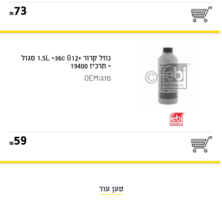
73
נוזל קרור +1.5L -36c G12 סגול
- תרכיז 19400
סוג:
OEM
59
טען עוד