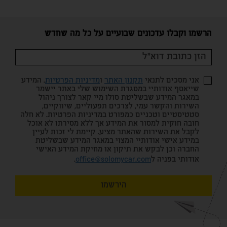
הרשמו וקבלו עדכונים שבועיים על כל מה שחדש
אני מסכים לתנאי
תקנון האתר
ו
מדיניות הפרטיות
. המידע
שייאסף אודותיי במסגרת השימוש שלי באתר יישמר
במאגר המידע שבשליטת סולו מיי קאר לצורך ניהול
השירות והקשר עמי, לצרכים תפעוליים, שיווקיים,
סטטיסטיים וטכניים כמפורט במדיניות הפרטיות. לא חלה
חובה חוקית למסור את המידע אך ללא מסירתו לא אוכל
לקבל את השירות שהאתר מציע. קיימת לי זכות לעיין
במידע אישי אודותיי המצוי במאגר המידע שבשליטת
החברה וכן לבקש את תיקון או מחיקת המידע האישי
אודותי בפניה ל
office@solomycar.com
.
הירשמו