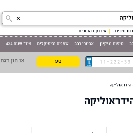
ות ומכירה
אינדקס מוסכים
ב
טיפוח וניקיון
אביזרי רכב
שמנים וכימיקלים
ציוד שטח 4X4
או הזן דגם 
סע
הידראוליקה
ידראוליקה