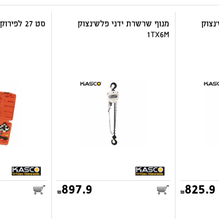
נצוק
מנוף שרשרת ידני פלש'נצוק
סט 27 לפירוק צינורות מזגן / דלק
1TX6M
897.9
825.9
25.00
25.00