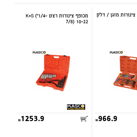
מכופף צינורות רצט K+S ("1/4-
7/8) 10-22
1253.9
966.9
25.00