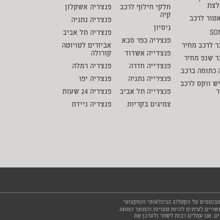
לצת
חלקי חילוף לרכב
פנצ'ריה אשקלון
קיה
טור לרכב
פנצ'ריה נתניה
ניסיון
SO
פנצ'ריה תל אביב
פנצ'ריה כפר סבא
 לרכב מחיר
אביזרים לטויוטה
פנצ'רייה אשדוד
קורולה
ר שנפ מחיר
פנצ'רייה חדרה
פנצ'ריה רמלה
 כתומה ברכב
פנצ'רייה נתניה
פנצ'ריה יפו
ש ווקס לרכב
ר
פנצ'רייה תל אביב
פנצ'ריה 24 שעות
צמיגים בקריות
פנצ'ריה ניידת
 והתאמתם לרכבים מבוססים על הקטלוג הבינלאומי והמקצועי
, עשויים לעיתים להיות טעויות והמוצר המוצג
ים. אנו עמלים רבות לשפר ולעדכן את