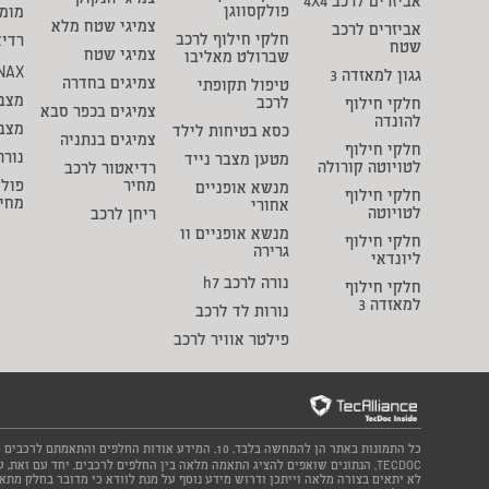
צמיגי הנקוק
אביזרים לרכב 4X4
פולקסווגן
מומ
צמיגי שטח מלא
אביזרים לרכב
חלקי חילוף לרכב
רדיא
שטח
צמיגי שטח
שברולט מאליבו
NAX
גגון למאזדה 3
צמיגים בחדרה
טיפול תקופתי
מצבר
לרכב
חלקי חילוף
צמיגים בכפר סבא
להונדה
מצב
כסא בטיחות לילד
צמיגים בנתניה
חלקי חילוף
נורה
מטען מצבר נייד
לטויוטה קורולה
רדיאטור לרכב
מחיר
פולי
מנשא אופניים
חלקי חילוף
מחי
אחורי
לטויוטה
ריחן לרכב
מנשא אופניים וו
חלקי חילוף
גרירה
ליונדאי
נורה לרכב h7
חלקי חילוף
למאזדה 3
נורות לד לרכב
פילטר אוויר לרכב
כל התמונות באתר הן להמחשה בלבד. 10. המידע אודות החלפים
TECDOC. הנתונים שואפים להציג התאמה מלאה בין החלפים לרכבים. יחד עם זאת
לא יתאים בצורה מלאה וייתכן ודרוש מידע נוסף על מנת לוודא כי מדובר בחלק מתא