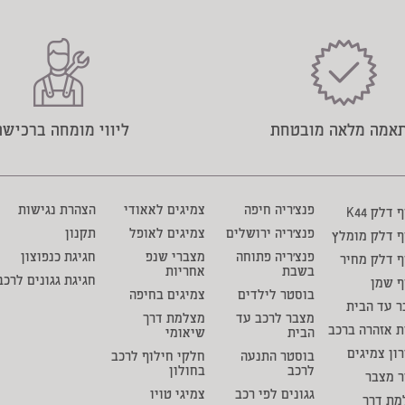
אמה מלאה מובטחת
ליווי מומחה ברכישה
פנצ'ריה חיפה
צמיגים לאאודי
הצהרת נגישות
דלק K44
פנצ'ריה ירושלים
צמיגים לאופל
תקנון
ף דלק מומלץ
פנצ'ריה פתוחה
מצברי שנפ
חגיגת כנפוצון
 דלק מחיר
בשבת
אחריות
חגיגת גגונים לרכב
ף שמן
בוסטר לילדים
צמיגים בחיפה
 עד הבית
מצבר לרכב עד
מצלמת דרך
ת אזהרה ברכב
הבית
שיאומי
ון צמיגים
בוסטר התנעה
חלקי חילוף לרכב
לרכב
בחולון
ר מצבר
גגונים לפי רכב
צמיגי טויו
מת דרך