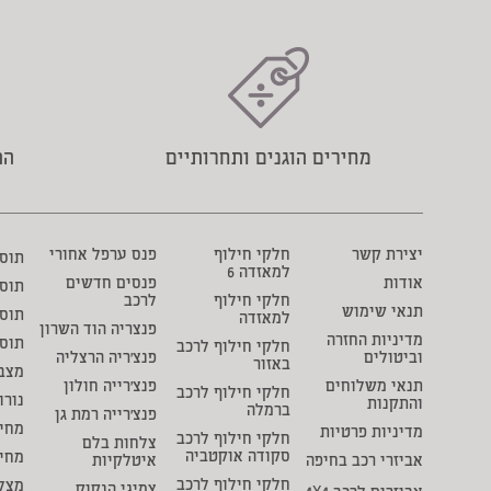
מחירים הוגנים ותחרותיים
הת
יצירת קשר
חלקי חילוף
פנס ערפל אחורי
תוסף 
למאזדה 6
אודות
פנסים חדשים
תוס
חלקי חילוף
לרכב
תנאי שימוש
תוסף
למאזדה
פנצריה הוד השרון
מדיניות החזרה
תוס
חלקי חילוף לרכב
וביטולים
פנצ'ריה הרצליה
באזור
מצבר
תנאי משלוחים
פנצ'רייה חולון
חלקי חילוף לרכב
נורו
והתקנות
ברמלה
פנצ'רייה רמת גן
מחיר
מדיניות פרטיות
חלקי חילוף לרכב
צלחות בלם
סקודה אוקטביה
מחי
אביזרי רכב בחיפה
איטלקיות
חלקי חילוף לרכב
מצל