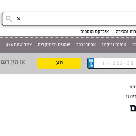
ות ומכירה
אינדקס מוסכים
ב
טיפוח וניקיון
אביזרי רכב
שמנים וכימיקלים
ציוד שטח 4X4
או הזן דגם 
סע
סים
יה זו
ם