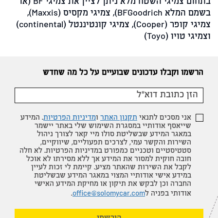
בתחום צמיגי השטח מלא ניתן לציין את צמיגי
BF
(או
בשמם המלא
BFGoodrich
), צמיגי מקסיס (
Maxxis
),
צמיגי קופר (
Cooper
), צמיגי קונטיננטל (
continental
)
וצמיגי טויו (
Toyo
)
הרשמו וקבלו עדכונים שבועיים על כל מה שחדש
אני מסכים לתנאי
תקנון האתר
ו
מדיניות הפרטיות
. המידע
שייאסף אודותיי במסגרת השימוש שלי באתר יישמר
במאגר המידע שבשליטת סולו מיי קאר לצורך ניהול
השירות והקשר עמי, לצרכים תפעוליים, שיווקיים,
סטטיסטיים וטכניים כמפורט במדיניות הפרטיות. לא חלה
חובה חוקית למסור את המידע אך ללא מסירתו לא אוכל
לקבל את השירות שהאתר מציע. קיימת לי זכות לעיין
במידע אישי אודותיי המצוי במאגר המידע שבשליטת
החברה וכן לבקש את תיקון או מחיקת המידע האישי
אודותי בפניה ל
office@solomycar.com
.