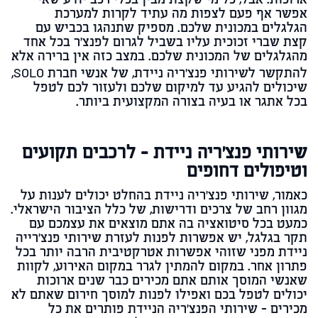
ארוכות. אבל, כל מי שקצת מבין בכלי רכב יודע שאי
אפשר אף פעם לצפות מה עתיד לקרות למערכת
הגלגלים במכונית שלכם. מספיק שתנהגו בכביש עם
קצת שברי זכוכית עליו בשביל לגרום לפנצ׳ר בכל אחד
מהגלגלים של המכונית שלכם. במצב כזה אין ברירה אלא
להתקשר לשירותי פנצ׳ריה ניידת, של אנשי חברת
SOLO
,
שיכולים להגיע עד למיקום שלכם ולעזור לכם לטפל
בכל אתגר או בעיה בצורה המקצועית ביותר.
שירותי פנצ'ריה ניידת – לרכבים תקועים
וטיפולים דחופים
כאמור, שירותי פנצ׳ריה ניידת בהחלט יכולים לענות על
מגוון רחב של צרכים ודרישות, של כלל הציבור הישראלי.
כמעט בכל סיטואציה בה אתם מוצאים את עצמכם עם
תקר בגלגל, יש אפשרות לפנות לעזרת שירותי פנצ׳רייה
ניידת מפני שזוהי אפשרות אטרקטיבית הרבה יותר בכל
פתרון אחר. במקום להמתין לגרר במקום האירוע, לקוות
שאנשי המוסך אותם אתם מכירים כבר שנים ארוכות
יכולים לטפל בכם ואפילו לפנות למוסך חירום שאתם לא
מכירים – שירותי הפנצ׳ריה הניידת פותרים את כל