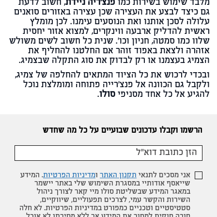
מלבד שימוש בשירות כמו
פנצ'ריה ניידת
, חשוב לדעת
גם כיצד לבצע את העצירה שכן עצירה באזורים סואנים
עלולה לסכן אותנו ואת הנוסעים עימנו. לכן מומלץ
ראשית להדליק ארבעה ווינקרים, למצוא אזור יחסית
שלוו כמו סמטה, חניון וכו'. שנית כל חשוב לשים משולש
אזהרה ולצאת באפוד זוהר אם החלטנו להחליף את
הצמיג בעצמנו או רק לבדוק את סוג התקלה שבצמיג.
ובכדי לרכוש את כל הציוד המתאים להחלפה של צמיג,
ולקבל גם הכוונה אל פנצ'רייה פתוחה ומומלצת נוכל
להגיע אל כל אחד מסניפי
סולו
.
הרשמו וקבלו עדכונים שבועיים על כל מה שחדש
אני מסכים לתנאי
תקנון האתר
ו
מדיניות הפרטיות
. המידע
שייאסף אודותיי במסגרת השימוש שלי באתר יישמר
במאגר המידע שבשליטת סולו מיי קאר לצורך ניהול
השירות והקשר עמי, לצרכים תפעוליים, שיווקיים,
סטטיסטיים וטכניים כמפורט במדיניות הפרטיות. לא חלה
חובה חוקית למסור את המידע אך ללא מסירתו לא אוכל