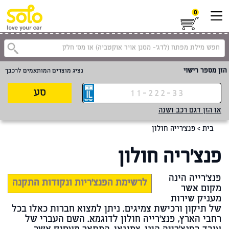
0
הזן מספר רישוי
נציג מוצרים המותאמים לרכבך
סע
או הזן דגם רכב ושנה
בית
>
פנצ'רייה חולון
פנצ'ריה חולון
פנצ'רייה הינה
לרשימת הפנצ'ריות ונקודות התקנה
מקום אשר
מעניק שירות
של תיקון ורכישת צמיגים. ניתן למצוא חברות כאלו בכל
רחבי הארץ, פנצ'רייה חולון לדוגמא. השם העברי של