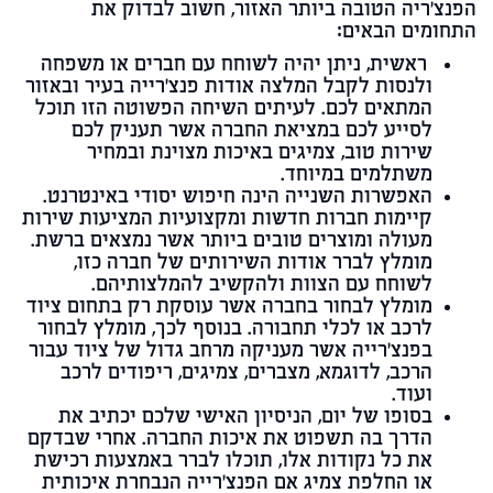
הפנצ'ריה הטובה ביותר האזור, חשוב לבדוק את
התחומים הבאים:
ראשית, ניתן יהיה לשוחח עם חברים או משפחה
ולנסות לקבל המלצה אודות פנצ'רייה בעיר ובאזור
המתאים לכם. לעיתים השיחה הפשוטה הזו תוכל
לסייע לכם במציאת החברה אשר תעניק לכם
שירות טוב, צמיגים באיכות מצוינת ובמחיר
משתלמים במיוחד.
האפשרות השנייה הינה חיפוש יסודי באינטרנט.
קיימות חברות חדשות ומקצועיות המציעות שירות
מעולה ומוצרים טובים ביותר אשר נמצאים ברשת.
מומלץ לברר אודות השירותים של חברה כזו,
לשוחח עם הצוות ולהקשיב להמלצותיהם.
מומלץ לבחור בחברה אשר עוסקת רק בתחום ציוד
לרכב או לכלי תחבורה. בנוסף לכך, מומלץ לבחור
בפנצ'רייה אשר מעניקה מרחב גדול של ציוד עבור
הרכב, לדוגמא, מצברים, צמיגים, ריפודים לרכב
ועוד.
בסופו של יום, הניסיון האישי שלכם יכתיב את
הדרך בה תשפוט את איכות החברה. אחרי שבדקם
את כל נקודות אלו, תוכלו לברר באמצעות רכישת
או החלפת צמיג אם הפנצ'רייה הנבחרת איכותית