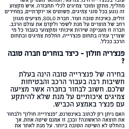
עובד בפנצ'רייה הינו, צמיגאי, המתאר מעסיק אשר
מחליף, מתקן ומוכר צמיגים לכלי תחבורה. איש מקצוע
זה נוגע בכל סוגי צמיגים, פשוטים או יוקרתיים, במחירים
זולים, באיכות טובה ועוד. חברת
SOLO
, מציעים מגוון
רחב של מוצרים על מנת לשפר ולקדם את עולם הרכב.
חברה זו מעניקה שירות איכותי ומקצועי בעבור כל מי
שצריך עזרה בתחום פנצ'רייה, החלפת צמיגים ובתחום
הרכב ככלל.
פנצ'ריה חולון – כיצד בוחרים חברה טובה
?
בחירה של פנצ'רייה טובה הינה בעלת
חשיבות רבה בעבור הרכב והבטיחות
שלכם. חשוב לבחור בחברה אשר מציעה
צמיגים איכותיים על מנת שלא להיתקע
עם פנצ'ר באמצע הכביש.
האם ניתן רק לכתוב באינטרנט, "פנצ'רייה חולון" ולבחור
את תוצאה הראשונה? ובכן, זו אמנם שיטה אחת, אך
בהחלט לא השיטה הטובה ביותר. על מנת לאתר את