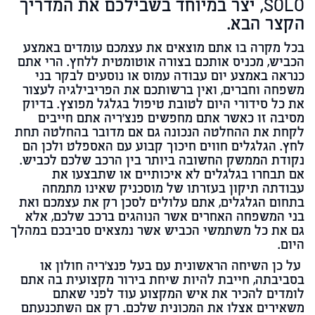
SOLO
, יצר במיוחד בשבילכם את המדריך
הקצר הבא.
בכל מקרה בו אתם מוצאים את עצמכם עומדים באמצע
הכביש, מכניס אותכם בצורה אוטומטית ללחץ. הרי אתם
כנראה באמצע יום עבודה עמוס או נוסעים לבקר בני
משפחה וחברים, ואין ברשותכם את הפריבילגיה לעצור
את כל סידורי היום לטובת טיפול בגלגל מפוצץ. בדיוק
מסיבה זו כאשר אתם מחפשים פנצ׳ריה אתם חייבים
לקחת את ההחלטה הנכונה גם אם מדובר בהחלטה תחת
לחץ. הגלגלים חווים חיכוך קבוע עם האספלט ולכן הם
נקודת הממשק החשובה ביותר בין הרכב שלכם לכביש.
אם תבחרו בגלגלים לא איכותיים או שתבצעו את
עבודתה תיקון בעזרתו של מוסכניק שאינו מתמחה
בתחום הגלגלים, אתם עלולים לסכן רק את עצמכם ואת
בני המשפחה האחרים אשר הנוהגים ברכב שלכם, אלא
גם את כל משתמשי הכביש אשר נמצאים סביבכם במהלך
היום.
על כן השיחה הראשונית עם בעל פנצ'ריה חולון או
בסביבתה, חייבת להיות שיחת בירור מקצועית בה אתם
לומדים להכיר את איש המקצוע עוד לפני שאתם
משאירים אצלו את המכונית שלכם. רק אם השתכנעתם