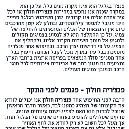
פנצ'ר בגלגל הוא אינו מקרה נעים כלל, על כן הוא
במקרה שכזה אנו נחפש במהירות
פנצ'ריה חולון
או לכל
עיר אחרת אליה אנו קרובים. שכן השימוש בגלגל ספייר
הינו מוגבל למספר קילומטרים, ובחלק לא קטן מהרכבים
כיום אין הימצאות של הכלים המתאימים להחלפה של
צמיג. על כן ההמלצה היא לא לנסוע בצמיגים תקולים
ולהגיע אל מוסך השירות הקרוב אלינו, ולהחליף את
הצמיג על פי דרישות יצרן הרכב. ובחיפוש אחר פנצ'ריה
מוסמכת בכל עיר בארץ, נוכל לקבל הכוונה וייעוץ בכל
אחד מסניפי
סולו
הנמצאים בפריסה ארצית ברחבי הארץ
ומציעים גם מגוון רחב של אביזרים איכותיים לכל סוגי
הרכב וכמובן צמיגים מעולים.
פנצ'ריה חולון - פגמים לפני התקר
הרבה לפני החיפוש אחר
פנצ'ריה חולון
אנו יכולים לוודא
את תקינותו של הצמיג כמעט לבד, כאשר הדבר הראשון
שנוכל לבדוק הוא האם לצמיג ישנם עיוותים שונים,
סדקים שעלולים להופיע באזורים שונים על הגלגל ועוד.
אך מעל לכל חשוב לא רק לוודא את לחץ האוויר