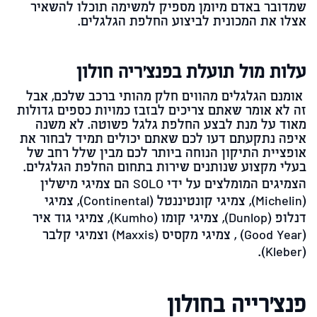
שמדובר באדם מיומן מספיק למשימה תוכלו להשאיר
אצלו את המכונית לביצוע החלפת הגלגלים.
עלות מול תועלת בפנצ'ריה חולון
אומנם הגלגלים מהווים חלק מהותי ברכב שלכם, אבל
זה לא אומר שאתם צריכים לבזבז כמויות כספים גדולות
מאוד על מנת לבצע החלפת גלגל פשוטה. לא משנה
איפה נתקעתם דעו לכם שאתם יכולים תמיד לבחור את
אופציית התיקון הנוחה ביותר לכם מבין שלל רחב של
בעלי מקצוע שנותנים שירות בתחום החלפת הגלגלים.
הצמיגים המומלצים על ידי
SOLO
הם צמיגי מישלין
(Michelin)
, צמיגי קונטיננטל (
Continental
), צמיגי
דנלופ
(Dunlop)
, צמיגי קומו
(Kumho)
, צמיגי גוד איר
(Good Year)
, צמיגי מקסיס
(Maxxis)
וצמיגי קלבר
.
(Kleber)
פנצ'רייה בחולון