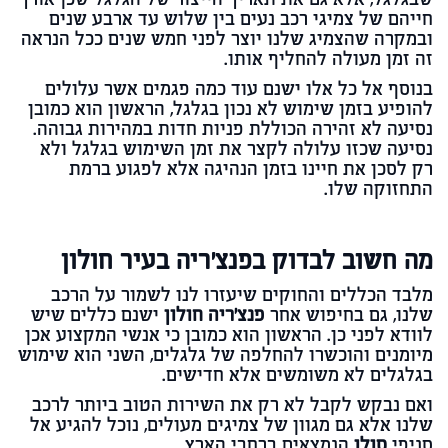
שבגלגל, אלא גם את תאריך הייצור של הגלגל שכן אורך
חייהם של צמיגי רכב נעים בין שלוש עד ארבע שנים
ובמקרה שהצמיג שלנו יוצר לפני חמש שנים ככל הנראה
זה זמן מעולה להחליף אותו.
בנוסף אל כל אלו ישנם עוד כמה פגמים אשר עלולים
להופיע בזמן שימוש לא נכון בגלגל, הראשון הוא כמובן
נסיעה לא זהירה הכוללת פניות חדות במהירות גבוהה.
נסיעה שכזו עלולה לקצר את זמן השימוש בגלגל ולא
רק לסכן את חיינו בזמן הנהיגה אלא לפגוע ברמת
התחזוקה שלו.
מה חשוב לבדוק בפנצ'ריה בעיר חולון
מלבד הכללים והחוקים שיעזרו לנו לשמור על הרכב
שלנו, גם בחיפוש אחר
פנצ'ריה חולון
ישנם כללים שיש
לוודא לפני כן. הראשון הוא כמובן כי אנשי המקצוע אכן
מיומנים והוכשרו להחלפה של גלגלים, השני הוא שימוש
בגלגלים לא משומשים אלא חדישים.
ואם נבקש לקבל לא רק את השירות הטוב ביותר לרכב
שלנו אלא גם מגוון של צמיגים מעולים, נוכל להגיע אל
סניפי
סולו
הנמצאים ברחבי הארץ.