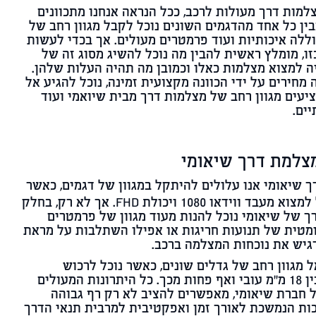
למות דרך מעולות לרכב, ככל הנראה אנחנו מתכוונים
ין כל אחד מהדגמים השונים נוכל לקבל מגוון רחב של
סוללה איכותיות ועוד פרמטרים מעולים. אך בכדי לעשות
, מומלץ ראשית להבין מה נוכל להשיג מסוג זה של
יה למצוא מצלמות כאלו וכמובן מה תהיה העלות שלהן.
חירים על ידי הכוונה מקצועית זמינה, נוכל להגיע אל
ציעים מגוון רחב של מצלמות דרך מבית שיואמי ועוד
יים.
מצלמת דרך שיאומי
 שיאומי אנו עלולים להיתקל במגוון של דגמים, כאשר
בחלק לא קטן מהם נוכל למצוא מעבד ווידאו 1080 ויכולת FHD. אך לא רק, בחלק
ך של שיאומי נוכל להנות מעוד מגוון של פרמטרים
מטית של תנועות חריגות או אפילו השתלבות על מראת
גיש את נוכחות המצלמה ברכב.
ל מגוון רחב של גדלים שונים, כאשר נוכל לרכוש
מצלמות אלו בגדלים שבין 18 מ''מ עובי ואף פחות מכך. כל היתרונות המעולים
 חברת שיאומי, מאפשרים להציב לא רק רף גבוהה
כות הנמשכת לאורך זמן ואפקטיבית למרבית תנאי הדרך