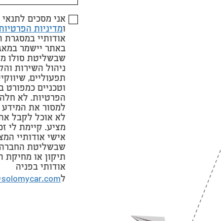
אני מסכים לתנאי
ו
מדיניות הפרטיות
אודותיי במסגרת 
באתר יישמר במאג
שבשליטת סולו מי
ניהול השירות והק
תפעוליים, שיווקי
וטכניים כמפורט ב
הפרטיות. לא חלה 
למסור את המידע 
לא אוכל לקבל את
מציע. קיימת לי זכ
אישי אודותיי המצ
שבשליטת החברה 
תיקון או מחיקת ה
אודותי בפניה
ל
@solomycar.com