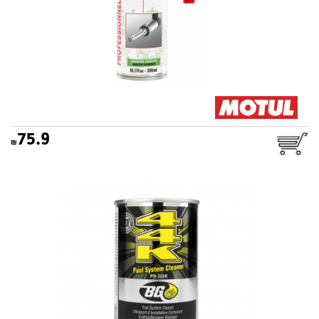
75.9
תוסף דלק (בנזין) BG 44K