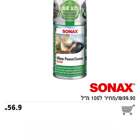
אוויר SONAX 100ml
99.90/מחיר ל100 מ"ל
56.9
ערכת סונאקס לניקוי פנים
הרכב