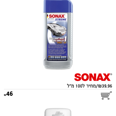
ווקס BRILLIANTWAX מקצועי
SONAX 250ML 201 100 SONAX
סוג:
מקורי
39.96/מחיר ל100 מ"ל
46
רימון מחדש מערכות מיזוג