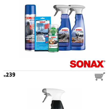
239
מנקה ומחדש גאנטים ביסט
SONAX BEAST 1L